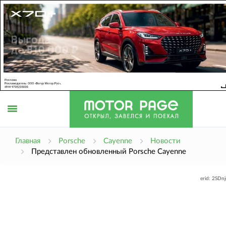
Открыть
Главная
Porsche
Cayenne
Новости
Представлен обновленный Porsche Cayenne
меню
erid: 2SDn