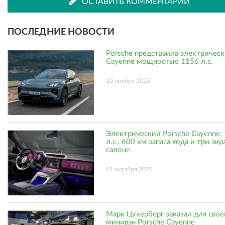
ВКонтакте
Одноклассниках
ОСТАВИТЬ КОММЕНТАРИЙ
ПОСЛЕДНИЕ НОВОСТИ
Porsche представила электричес
Cayenne мощностью 1156 л.с.
20 ноября 2025
Электрический Porsche Cayenne:
л.с., 600 км запаса хода и три экр
салоне
01 октября 2025
Марк Цукерберг заказал для сво
минивэн Porsche Cayenne