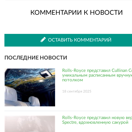
КОММЕНТАРИИ К НОВОСТИ
во
в
ВКонтакте
Одноклассниках
ОСТАВИТЬ КОММЕНТАРИЙ
ПОСЛЕДНИЕ НОВОСТИ
Rolls-Royce представил Cullinan 
уникальным расписанным вручну
потолком
18 сентября 2025
Rolls-Royce представил новую ве
Spectre, вдохновленную сакурой