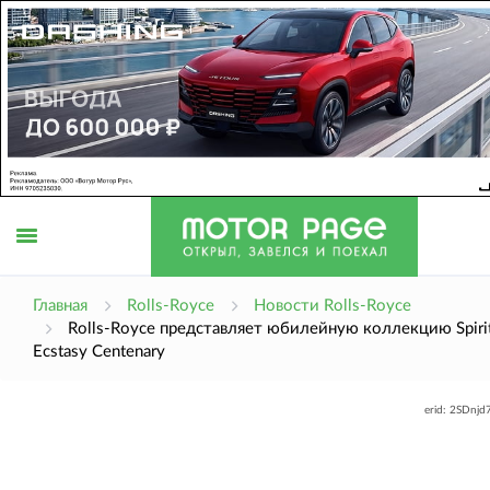
Открыть
Главная
Rolls-Royce
Новости Rolls-Royce
Rolls-Royce представляет юбилейную коллекцию Spirit
Ecstasy Centenary
меню
erid: 2SDnj