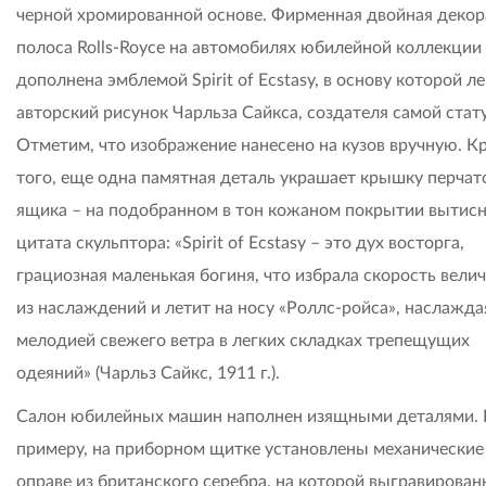
черной хромированной основе. Фирменная двойная декор
полоса Rolls-Royce на автомобилях юбилейной коллекции
дополнена эмблемой Spirit of Ecstasy, в основу которой ле
авторский рисунок Чарльза Сайкса, создателя самой стат
Отметим, что изображение нанесено на кузов вручную. К
того, еще одна памятная деталь украшает крышку перчат
ящика – на подобранном в тон кожаном покрытии вытис
цитата скульптора: «Spirit of Ecstasy – это дух восторга,
грациозная маленькая богиня, что избрала скорость вел
из наслаждений и летит на носу «Роллс-ройса», наслажда
мелодией свежего ветра в легких складках трепещущих
одеяний» (Чарльз Сайкс, 1911 г.).
Салон юбилейных машин наполнен изящными деталями. 
примеру, на приборном щитке установлены механические
оправе из британского серебра, на которой выгравирован