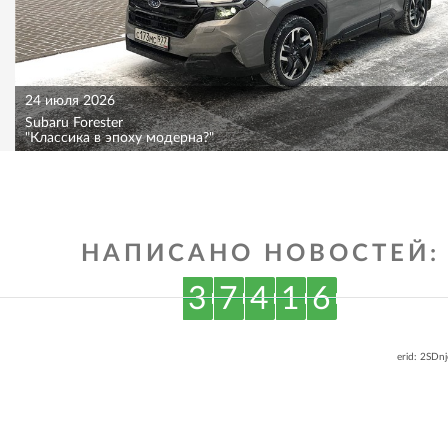
24 июля 2026
Subaru Forester
"Классика в эпоху модерна?"
НАПИСАНО НОВОСТЕЙ:
3
7
4
1
6
erid: 2SDn