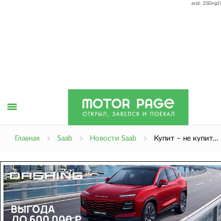
erid: 2SDnj
Открыть
Главная
Saab
Новости Saab
Купит – не купит…
меню