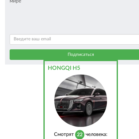
мире
HONGQI H5
Cмотрят
человека:
22