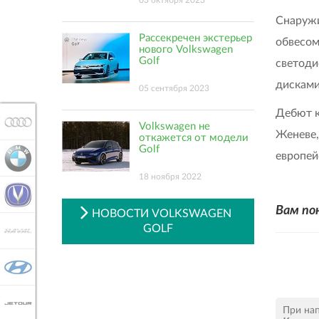
03 октября 2023
Снаружи
Рассекречен экстерьер
обвесом
нового Volkswagen
Golf
светоди
дисками
05 сентября 2023
Дебют к
AUDI
Volkswagen не
Женеве,
откажется от модели
Golf
европей
BMW
18 ноября 2022
CHANGAN
Вам по
НОВОСТИ VOLKSWAGEN
GOLF
HAVAL
HYUNDAI
JETOUR
При на