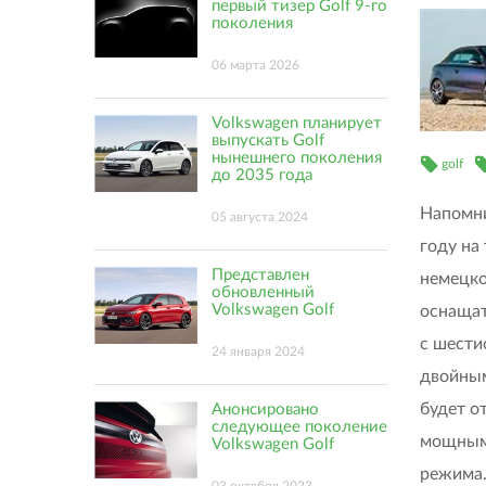
первый тизер Golf 9-го
поколения
06 марта 2026
Volkswagen планирует
выпускать Golf
нынешнего поколения
golf
до 2035 года
Напомни
05 августа 2024
году на
Представлен
немецко
обновленный
Volkswagen Golf
оснащат
с шести
24 января 2024
двойным
будет о
Анонсировано
следующее поколение
мощными
Volkswagen Golf
режима