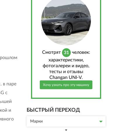
Cмотрят
человек:
31
 прошлом
характеристики,
фотогалереи и видео,
тесты и отзывы
Changan UNI-V.
 в паре
Хочу узнать про эту машину
SG с
рышей
БЫСТРЫЙ ПЕРЕХОД
кой и
ивного
Марки