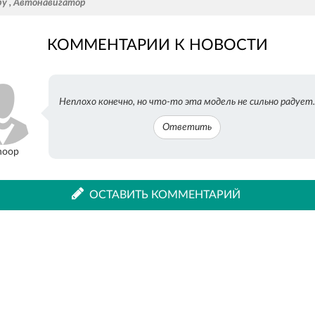
ру
,
Автонавигатор
КОММЕНТАРИИ К НОВОСТИ
во
в
Неплохо конечно, но что-то эта модель не сильно радует.
ВКонтакте
Одноклассниках
Ответить
hoop
ОСТАВИТЬ КОММЕНТАРИЙ