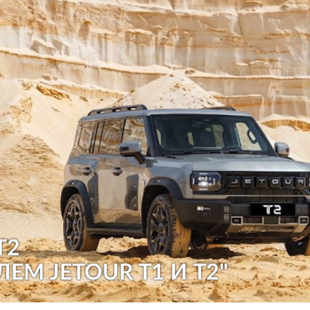
T2
ЛЕМ JETOUR T1 И T2"