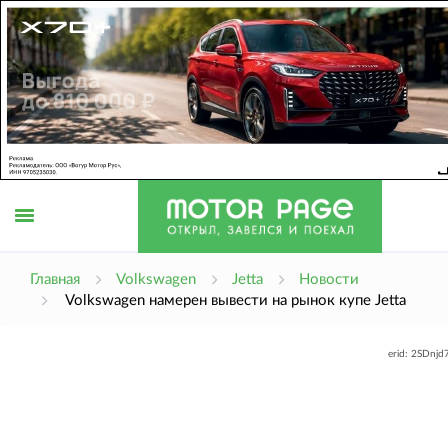
Открыть
Главная
Volkswagen
Jetta
Новости
Volkswagen намерен вывести на рынок купе Jetta
меню
erid: 2SDnj