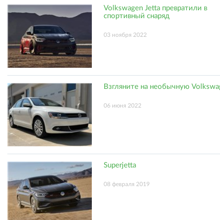
Volkswagen Jetta превратили в
спортивный снаряд
03 ноября 2022
Взгляните на необычную Volkswag
06 июня 2022
Superjetta
08 февраля 2019