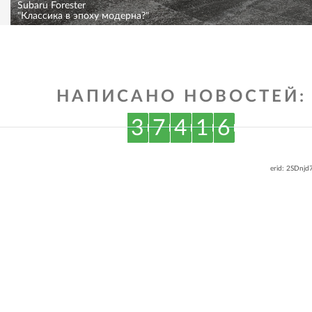
Subaru Forester
"Классика в эпоху модерна?"
НАПИСАНО НОВОСТЕЙ:
3
7
4
1
6
erid: 2SDnj