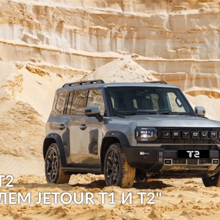
T2
ЛЕМ JETOUR T1 И T2"