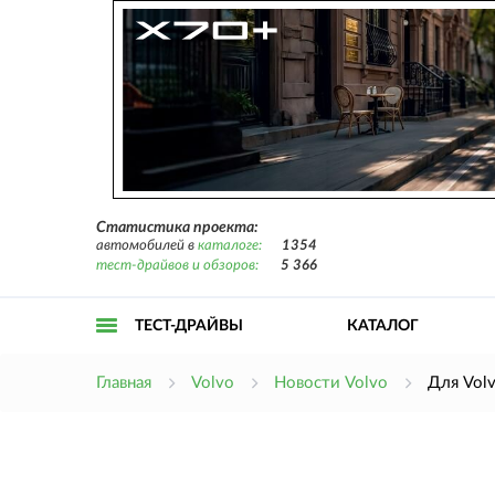
Статистика проекта:
автомобилей в
каталоге:
1354
тест-драйвов и обзоров:
5 366
ТЕСТ-ДРАЙВЫ
КАТАЛОГ
Открыть
Главная
Volvo
Новости Volvo
Для Vol
меню