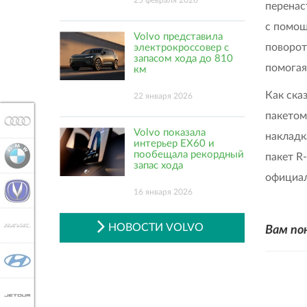
25 февраля 2026
перенас
с помощ
Volvo представила
поворот
электрокроссовер с
запасом хода до 810
помогая
км
Как ска
22 января 2026
пакетом
AUDI
Volvo показала
накладк
интерьер EX60 и
пообещала рекордный
BMW
пакет R-
запас хода
официа
CHANGAN
16 января 2026
HAVAL
НОВОСТИ VOLVO
Вам по
HYUNDAI
JETOUR