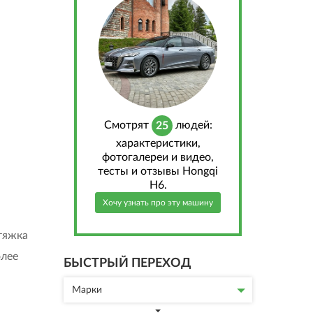
Cмотрят
людей:
25
характеристики,
фотогалереи и видео,
тесты и отзывы Hongqi
H6.
Хочу узнать про эту машину
стяжка
олее
БЫСТРЫЙ ПЕРЕХОД
Марки