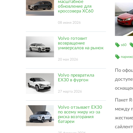
масштабное
обновление для
кроссовера XC60
08 июня 2026
Volvo готовит
возвращение
s60
универсалов на рынок
парижс
20 мая 2026
По офоц
Volvo превратила
доступе
EX30 в фургон
оснащен
27 марта 2026
Пакет R
Volvo отзывает EX30
между п
по всему миру из-за
риска возгорания
жесткие
батареи
сайлент