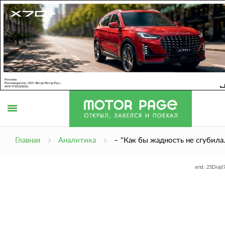
Открыть
Главная
Аналитика
– "Как бы жадность не сгубила
erid: 2SDnj
меню