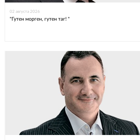
02 августа 2026
"Гутен морген, гутен таг! "