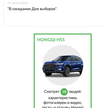
25 июля 2026
"В ожидании Дня выборов"
HONGQI HS5
Cмотрят
людей:
18
характеристики,
фотогалереи и видео,
тесты и отзывы Hongqi