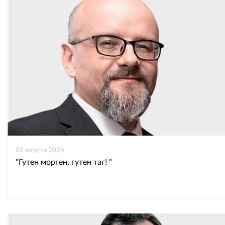
02 августа 2026
"Гутен морген, гутен таг! "