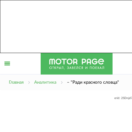
Открыть
Главная
Аналитика
– "Ради красного словца"
erid: 2SDnj
меню