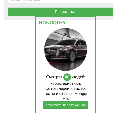
HONGQI H5
Cмотрят
людей:
40
характеристики,
фотогалереи и видео,
тесты и отзывы Hongqi
H5.
Хочу узнать про эту машину