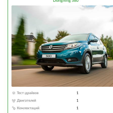
Dongfeng 580
Тест-драйвов
1
Двигателей
1
Комлектаций
1