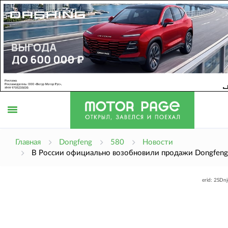
Открыть
Главная
Dongfeng
580
Новости
В России официально возобновили продажи Dongfeng
меню
erid: 2SDn