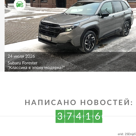
ТЕСТ ДРАЙВ
24 июля 2026
Subaru Forester
"Классика в эпоху модерна?"
НАПИСАНО НОВОСТЕЙ:
3
7
4
1
6
erid: 2SDnj