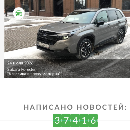
ТЕСТ ДРАЙВ
24 июля 2026
Subaru Forester
"Классика в эпоху модерна?"
НАПИСАНО НОВОСТЕЙ:
3
7
4
1
6