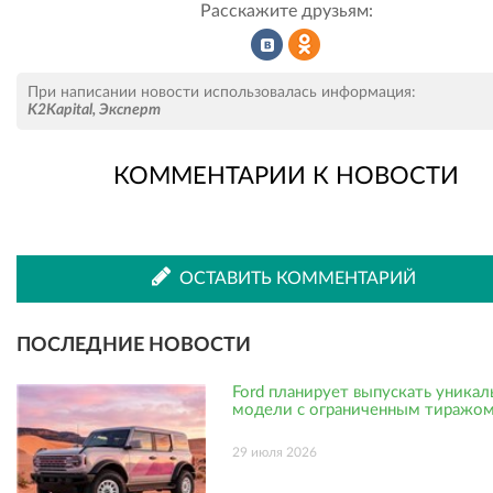
Расскажите друзьям:
Рассказать
Рассказать
При написании новости использовалась информация:
K2Kapital
,
Эксперт
КОММЕНТАРИИ К НОВОСТИ
во
в
ВКонтакте
Одноклассниках
ОСТАВИТЬ КОММЕНТАРИЙ
ПОСЛЕДНИЕ НОВОСТИ
Ford планирует выпускать уника
модели с ограниченным тиражо
29 июля 2026