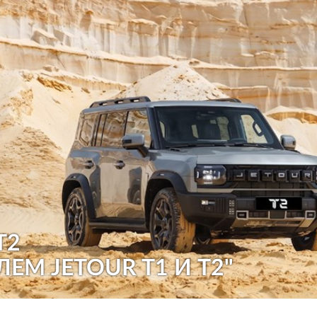
T2
ЛЕМ JETOUR T1 И T2"