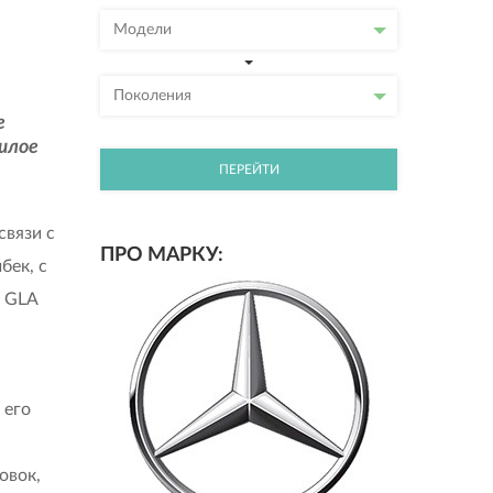
Модели
Поколения
е
ошлое
ПЕРЕЙТИ
связи с
ПРО МАРКУ:
бек, с
е GLA
 его
овок,