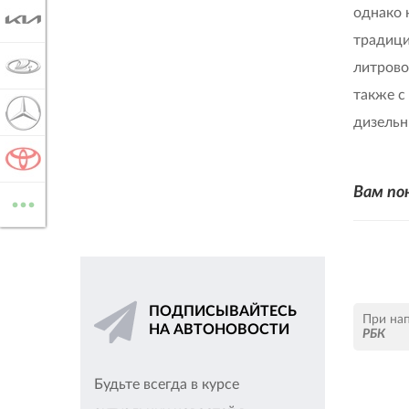
однако 
KIA
традици
LADA
литрово
также с
MERCEDES-BENZ
дизельн
TOYOTA
...
Вам по
ВСЕ МАРКИ
ПОДПИСЫВАЙТЕСЬ
При на
НА АВТОНОВОСТИ
РБК
Будьте всегда в курсе