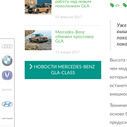
работу над новым
gla
поколением GLA
03 февраля 2017
Уже
выш
Mercedes-Benz
обновил кроссовер
похо
GLA
пок
AUDI
12 января 2017
Высота 
BMW
НОВОСТИ MERCEDES-BENZ
чем мод
GLA-CLASS
CHANGAN
которым
останет
HAVAL
внешнос
HYUNDAI
Техниче
основе 
JETOUR
предусм