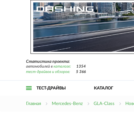
Статистика проекта:
автомобилей в
каталоге:
1354
тест-драйвов и обзоров:
5 366
ТЕСТ-ДРАЙВЫ
КАТАЛОГ
Открыть
Главная
Mercedes-Benz
GLA-Class
Нов
меню