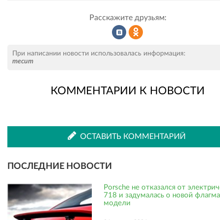
Расскажите друзьям:
Рассказать
Рассказать
При написании новости использовалась информация:
mecum
КОММЕНТАРИИ К НОВОСТИ
во
в
ВКонтакте
Одноклассниках
ОСТАВИТЬ КОММЕНТАРИЙ
ПОСЛЕДНИЕ НОВОСТИ
Porsche не отказался от электри
718 и задумалась о новой флагм
модели