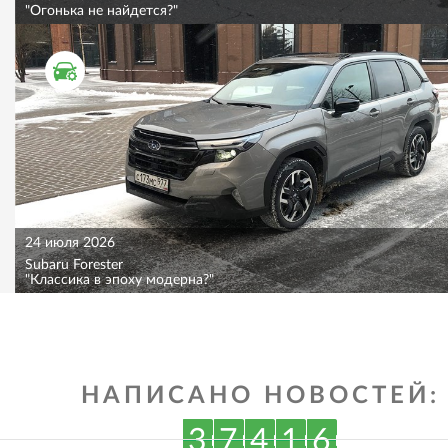
"Огонька не найдется?"
ТЕСТ ДРАЙВ
24 июля 2026
Subaru Forester
"Классика в эпоху модерна?"
НАПИСАНО НОВОСТЕЙ:
3
7
4
1
6