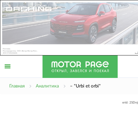
Открыть
Главная
Аналитика
– "Urbi et orbi"
erid: 2SDn
меню