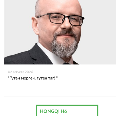
02 августа 2026
"Гутен морген, гутен таг! "
HONGQI H6