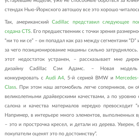
устаревшие модели, уже не способные бороться за клиен
стендах Нью-Йоркского автошоу все это хорошо читалось
Так, американский
Cadillac представил следующее по
седана CTS
. Его предшественник с точки зрения размерн
“ни то ни се” – он попадал как раз между сегментами “D” и 
за чего позиционирование машины сильно затруднялось. 
этот недостаток устранен, – рассказывает мне дире
дизайну Cadillac Сэм Адамс. – Новая модель
конкурировать с
Audi A4
, 5-й серией BMW и
Mercedes-
Class
. При этом наш автомобиль легче соперников, он о
великолепными драйверскими качествами, а по уровню 
салона и качества материалов нередко превосходит “н
Например, в интерьере много элементов, выполненных в
– это и прострочка кресел, и детали из дерева. Уверен,
покупатели оценят это по достоинству”.