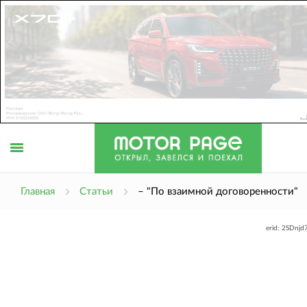
Открыть
Главная
Статьи
– "По взаимной договоренности"
erid: 2SDnj
меню