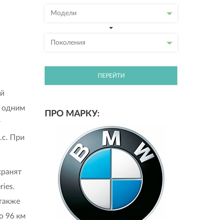
Модели
Поколения
ПЕРЕЙТИ
ой
я одним
ПРО МАРКУ:
т
.с. При
хранят
ies.
 также
о 96 км