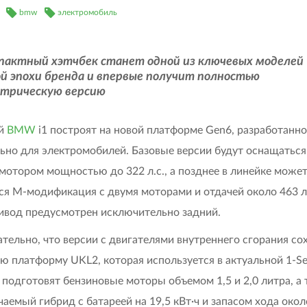
bmw
электромобиль
пактный хэтчбек станет одной из ключевых моделей
ой эпохи бренда и впервые получит полностью
ктрическую версию
й
BMW
i1 построят на новой платформе Gen6, разработанн
ьно для электромобилей. Базовые версии будут оснащатьс
мотором мощностью до 322 л.с., а позднее в линейке може
ся M-модификация с двумя моторами и отдачей около 463 л
ивод предусмотрен исключительно задний.
тельно, что версии с двигателями внутреннего сгорания со
 платформу UKL2, которая используется в актуальной 1-Ser
 подготовят бензиновые моторы объемом 1,5 и 2,0 литра, а
аемый гибрид с батареей на 19,5 кВт·ч и запасом хода окол