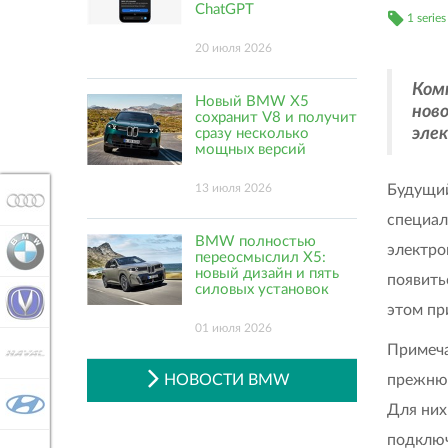
ChatGPT
1 series
20 июля 2026
Ком
Новый BMW X5
нов
сохранит V8 и получит
эле
сразу несколько
мощных версий
Будущи
13 июля 2026
AUDI
специал
BMW полностью
электро
BMW
переосмыслил X5:
новый дизайн и пять
появить
силовых установок
CHANGAN
этом пр
01 июля 2026
Примеча
HAVAL
прежнюю
НОВОСТИ BMW
HYUNDAI
Для них
подключ