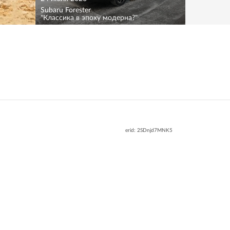
Subaru Forester
"Классика в эпоху модерна?"
erid: 2SDnjd7MNK5