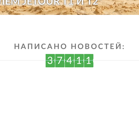
ЛЕМ JETOUR T1 И T2"
НАПИСАНО НОВОСТЕЙ:
3
7
4
1
1