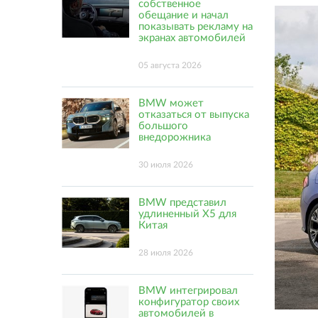
собственное
обещание и начал
показывать рекламу на
экранах автомобилей
05 августа 2026
BMW может
отказаться от выпуска
большого
внедорожника
30 июля 2026
BMW представил
удлиненный X5 для
Китая
28 июля 2026
BMW интегрировал
конфигуратор своих
автомобилей в