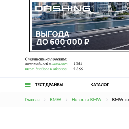
Статистика проекта:
автомобилей в
каталоге:
1354
тест-драйвов и обзоров:
5 366
ТЕСТ-ДРАЙВЫ
КАТАЛОГ
Открыть
Главная
BMW
Новости BMW
BMW гот
меню