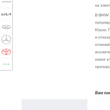
JETOUR
на элек
KIA
В BMW п
популяр
LADA
Klasse.
и отказ
MERCEDES-BENZ
отличий
исключе
TOYOTA
...
новая э
ВСЕ МАРКИ
пропорц
Вам по