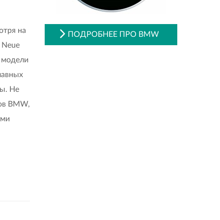
отря на
ПОДРОБНЕЕ ПРО BMW
 Neue
ь модели
лавных
ы. Не
ров BMW,
ыми