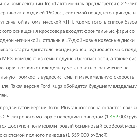
ьной комплектации Trend автомобиль предлагается с 2,5-л
ерником» с отдачей 150 л.с., системой переднего привода и
упенчатой автоматической КПП. Кроме того, в список базо
ского оснащения кроссовера входят: фронтальные фары со
одной «начинкой», стальные 17-дюймовые колесные диски,
евого старта двигателя, кондиционер, аудиосистема с под
 MP3, комплект из семи подушек безопасности, а также си
которая позволяет владельцу установить ограничение на
льную громкость аудиосистемы и максимальную скорость
иля. Такая версия Ford Kuga обойдется будущему владельцу 
лей.
 продвинутой версии Trend Plus у кроссовера остается связка
о 2,5-литрового мотора с передним приводом (1
469
000 руб
тся доступен полуторалитровый бензиновый EcoBoost мощ
 с системой полного привода (1 559 000 рублей).