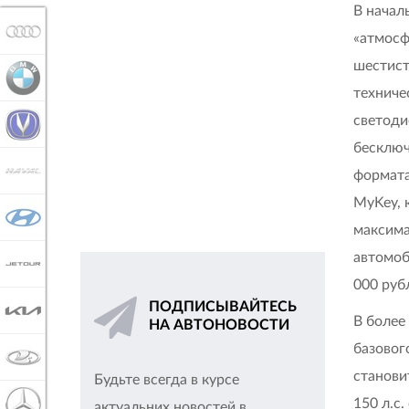
В начал
AUDI
«атмосф
шестист
BMW
техниче
светоди
CHANGAN
бесключ
HAVAL
формата
MyKey, 
HYUNDAI
максима
автомоб
JETOUR
000 руб
ПОДПИСЫВАЙТЕСЬ
KIA
В более
НА АВТОНОВОСТИ
базовог
LADA
станови
Будьте всегда в курсе
150 л.с.
MERCEDES-BENZ
актуальних новостей в