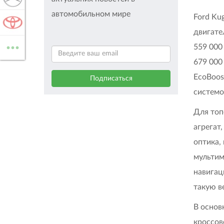
автомобильном мире
Ford Ku
TOYOTA
двигате
...
559 000
ВСЕ МАРКИ
679 000
EcoBoos
системо
Для топ
агрегат
оптика,
мультим
навигац
такую в
В основ
кроссо