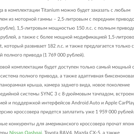
ga в комплектации Titanium можно будет заказать с любым
лем из моторной гаммы – 2,5-литровым с передним приводо
 рубле), 1,5-литровым мощностью 150 л.с. с полным привод
 рублей, а также с более мощной модификацией 1,5-литров
t, который развивает 182 л.с. и также предлагается только с
й полного привода (1 769 000 рублей).
овой комплектации будет доступен только самый мощный 
, система полного привода, а также адаптивная биксенонова
 панорамная крыша, камера заднего вида, новое поколение
едийной системы SYNC 3 с 8-дюймовым тачпадом, встроен
ией и поддержкой интерфейсов Android Auto и Apple CarPlay
ерсию кроссовера придется заплатить уже 1 959 000 рублей
ные конкуренты для американского кроссовера прочат япон
веры
Nissan Qashqai
, Toyota RAV4, Mazda CX-5, а также