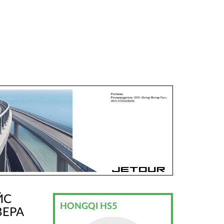
ЙС
HONGQI HS5
ВЕРА