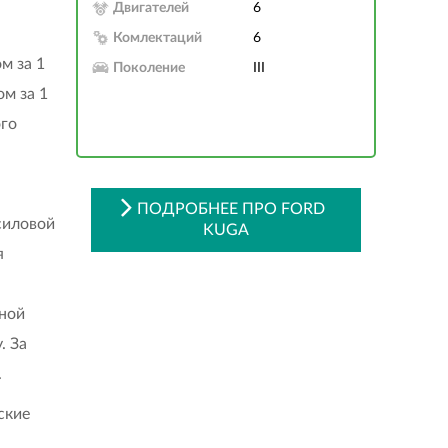
Двигателей
6
Комлектаций
6
м за 1
Поколение
III
ом за 1
ого
ПОДРОБНЕЕ ПРО FORD
силовой
KUGA
я
ной
. За
.
ские