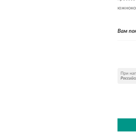
южнокор
Вам по
При на
Российс