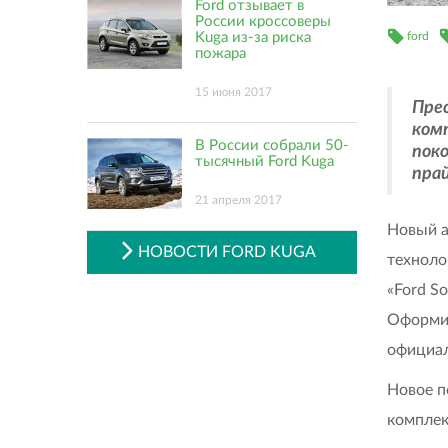
Ford отзывает в
России кроссоверы
ford
Kuga из-за риска
пожара
15 июня 2017
Пре
ком
В России собрали 50-
пок
тысячный Ford Kuga
прай
21 апреля 2017
Новый а
НОВОСТИ FORD KUGA
техноло
«Ford S
Оформит
официал
Новое 
комплект