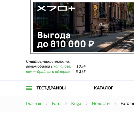
Статистика проекта:
автомобилей в
каталоге:
1354
тест-драйвов и обзоров:
5 365
ТЕСТ-ДРАЙВЫ
КАТАЛОГ
Открыть
Главная
Ford
Kuga
Новости
Ford 
меню