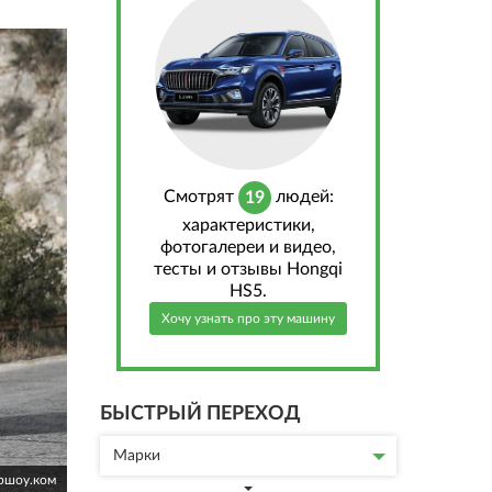
Cмотрят
людей:
19
характеристики,
фотогалереи и видео,
тесты и отзывы Hongqi
HS5.
Хочу узнать про эту машину
БЫСТРЫЙ ПЕРЕХОД
Марки
аршоу.ком