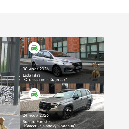
ТЕСТ ДРАЙВ
30 июля 2026
Lada Iskra
"Огонька не найдется?"
ТЕСТ ДРАЙВ
24 июля 2026
Subaru Forester
"Классика в эпоху модерна?"