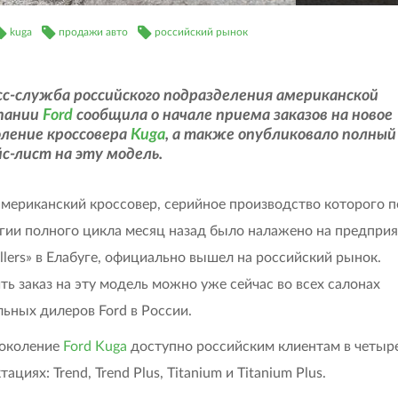
kuga
продажи авто
российский рынок
сс-служба российского подразделения американской
пании
Ford
сообщила о начале приема заказов на новое
оление кроссовера
Kuga
, а также опубликовало полный
с-лист на эту модель.
мериканский кроссовер, серийное производство которого п
гии полного цикла месяц назад было налажено на предпри
ollers» в Елабуге, официально вышел на российский рынок.
ь заказ на эту модель можно уже сейчас во всех салонах
ьных дилеров Ford в России.
поколение
Ford Kuga
доступно российским клиентам в четыр
ациях: Trend, Trend Plus, Titanium и Titanium Plus.