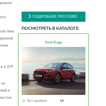
итровым
ПОДРОБНЕЕ ПРО FORD
вого
ПОСМОТРЕТЬ В КАТАЛОГЕ:
 систему
держкой
Ford Kuga
стема
в 1 379
 из
лей) и
ностью
Тест-драйвов
14