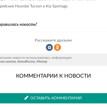
ейские Hyundai Tucson и Kia Sportage.
нравилась новость?
Расскажите друзьям:
Рассказать
Рассказать
писании новости использовалась информация:
кая газета
,
АвтоВести
,
Мотор
КОММЕНТАРИИ К НОВОСТИ
во
в
ВКонтакте
Одноклассниках
ОСТАВИТЬ КОММЕНТАРИЙ