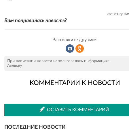
erid: 2SDnjd7
Вам понравилась новость?
Расскажите друзьям:
Рассказать
Рассказать
При написании новости использовалась информация:
Авто.ру
КОММЕНТАРИИ К НОВОСТИ
во
в
ВКонтакте
Одноклассниках
ОСТАВИТЬ КОММЕНТАРИЙ
ПОСЛЕДНИЕ НОВОСТИ