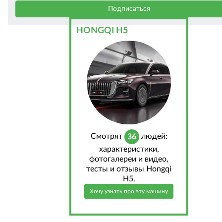
HONGQI H5
Cмотрят
людей:
36
характеристики,
фотогалереи и видео,
тесты и отзывы Hongqi
H5.
Хочу узнать про эту машину