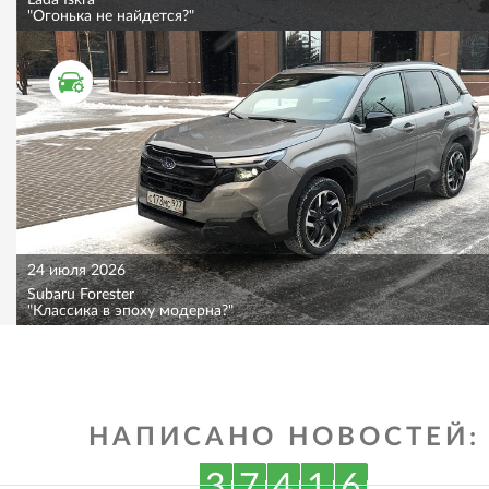
Lada Iskra
"Огонька не найдется?"
ТЕСТ ДРАЙВ
24 июля 2026
Subaru Forester
"Классика в эпоху модерна?"
НАПИСАНО НОВОСТЕЙ:
3
7
4
1
6