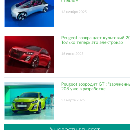
стеклом
13 ноября 2025
Peugeot возвращает культовый 20
Только теперь это электрокар
16 июня 2025
Peugeot возродит GTi: “заряженны
208 уже в разработке
27 марта 2025