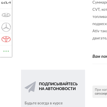
Суммарн
KIA
CVT, ко
LADA
топлива
подвеск
MERCEDES-BENZ
Ativ та
двигате
TOYOTA
...
ВСЕ МАРКИ
Вам по
ПОДПИСЫВАЙТЕСЬ
НА АВТОНОВОСТИ
При на
carscoo
Будьте всегда в курсе