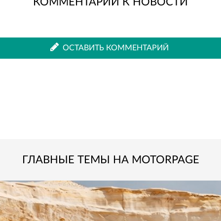
КОММЕНТАРИИ К НОВОСТИ
во
в
ВКонтакте
Одноклассниках
ОСТАВИТЬ КОММЕНТАРИЙ
ГЛАВНЫЕ ТЕМЫ НА MOTORPAGE