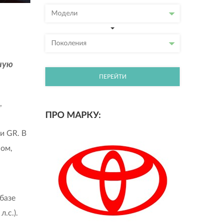
Модели
Поколения
ную
ПЕРЕЙТИ
,
ПРО МАРКУ:
и GR. В
ом,
базе
.с.).