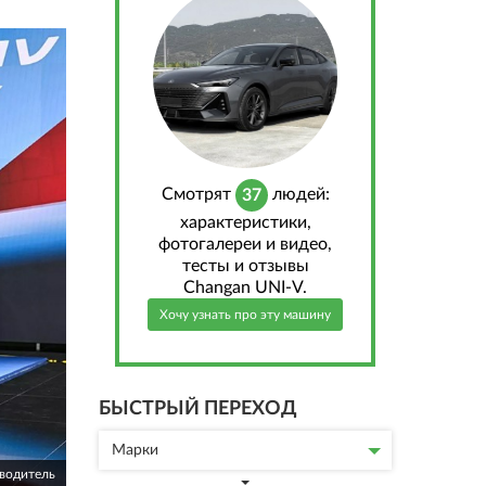
Cмотрят
людей:
37
характеристики,
фотогалереи и видео,
тесты и отзывы
Changan UNI-V.
Хочу узнать про эту машину
БЫСТРЫЙ ПЕРЕХОД
Марки
зводитель