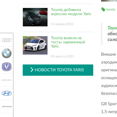
toyota
Toyota добавила
агрессии модели Yaris
14 января 2022
Toyo
обно
Toyota вывела на
сил
AUDI
тесты заряженный
Yaris
BMW
Внешне 
05 августа 2021
аэродин
CHANGAN
оригина
НОВОСТИ TOYOTA YARIS
оснащен
HAVAL
аудиоси
HYUNDAI
безопасн
GR Spor
JETOUR
1,5-литр