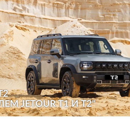
T2
ЛЕМ JETOUR T1 И T2"