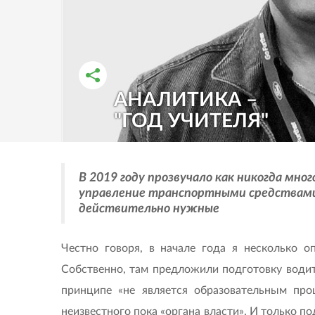
АНАЛИТИКА –
РАССКАЗАТЬ ВО ВКОНТАКТЕ
РАССКАЗАТЬ В ОДНОКЛАССНИКАХ
"ГОД УЧИТЕЛЯ"
В 2019 году прозвучало как никогда мн
управление транспортными средствами.
действительно нужные
Честно говоря, в начале года я несколько о
Собственно, там предложили подготовку водите
принципе «не является образовательным про
неизвестного пока «органа власти». И только п