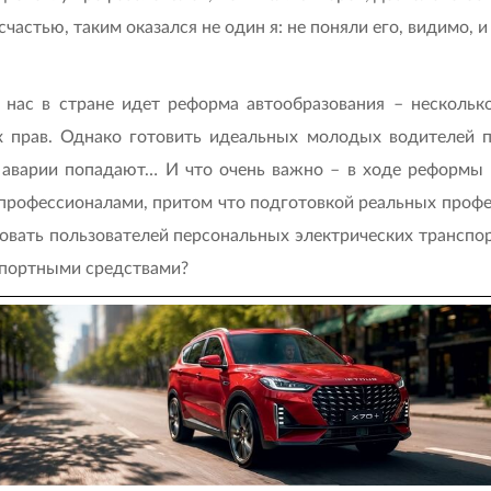
частью, таким оказался не один я: не поняли его, видимо, и
у нас в стране идет реформа автообразования – нескольк
х прав. Однако готовить идеальных молодых водителей по
в аварии попадают… И что очень важно – в ходе реформы 
рофессионалами, притом что подготовкой реальных профес
новать пользователей персональных электрических транспо
спортными средствами?