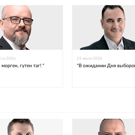
ВКонтакте
Одноклассниках
уста 2026
25 июля 2026
 морген, гутен таг! "
"В ожидании Дня выборо