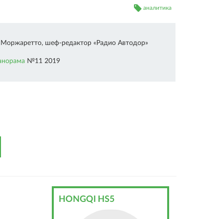
аналитика
 Моржаретто, шеф-редактор «Радио Автодор»
анорама
№11 2019
HONGQI HS5