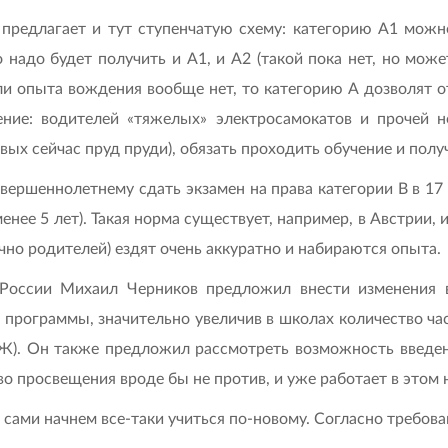
редлагает и тут ступенчатую схему: категорию А1 можно
 надо будет получить и А1, и А2 (такой пока нет, но може
ли опыта вождения вообще нет, то категорию А дозволят о
ние: водителей «тяжелых» электросамокатов и прочей н
вых сейчас пруд пруди), обязать проходить обучение и полу
ршеннолетнему сдать экзамен на права категории B в 17 л
нее 5 лет). Такая норма существует, например, в Австрии, 
о родителей) ездят очень аккуратно и набираются опыта.
России Михаил Черников предложил внести изменения 
 программы, значительно увеличив в школах количество ча
). Он также предложил рассмотреть возможность введен
о просвещения вроде бы не против, и уже работает в этом 
мы сами начнем все-таки учиться по-новому. Согласно требо