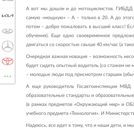
JETOUR
А вот мы дошли и до мотоциклистов. ГИБДД п
KIA
самую «мощную» – А – только в 20. А до этого
потом – добро пожаловать в высший класс! Ес
LADA
обучения). Еще одно своевременное предложе
двигаться со скоростью свыше 40 км/час (а тако
MERCEDES-BENZ
Очередная важная новация – возможность несове
TOYOTA
будет сидеть опытный водитель (со стажем не ме
...
– молодые люди под присмотром старших (обычн
ВСЕ МАРКИ
А еще руководитель Госавтоинспекции МВД 
образовательные стандарты и образовательные
(в рамках предметов «Окружающий мир» и ОБЖ
учебного предмета «Технология». И Министерств
Надеюсь, все идет к тому, что и наши дети, и 