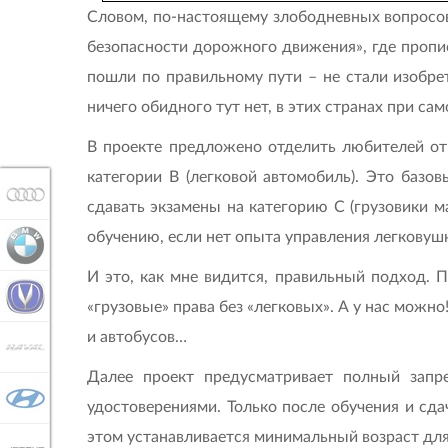
Словом, по-настоящему злободневных вопросов
безопасности дорожного движения», где пропис
пошли по правильному пути – не стали изобрет
ничего обидного тут нет, в этих странах при с
В проекте предложено отделить любителей от 
категории В (легковой автомобиль). Это базов
AUDI
сдавать экзамены на категорию С (грузовики ма
обучению, если нет опыта управления легковушк
BMW
И это, как мне видится, правильный подход. 
CHANGAN
«грузовые» права без «легковых». А у нас можн
и автобусов…
HAVAL
Далее проект предусматривает полный запр
HYUNDAI
удостоверениями. Только после обучения и сда
этом устанавливается минимальный возраст для