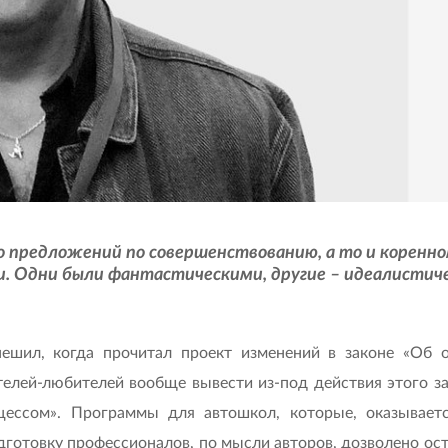
ого предложений по совершенствованию, а то и корен
 Одни были фантастическими, другие – идеалистическ
пешил, когда прочитал проект изменений в законе «Об 
лей-любителей вообще вывести из-под действия этого зак
цессом». Программы для автошкол, которые, оказывае
одготовку профессионалов, по мысли авторов, дозволено ост