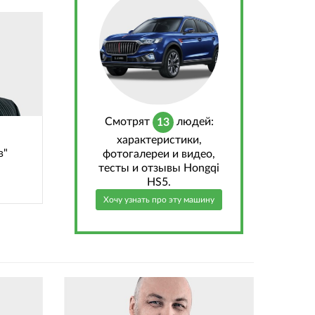
Cмотрят
людей:
13
характеристики,
в"
фотогалереи и видео,
тесты и отзывы Hongqi
HS5.
Хочу узнать про эту машину