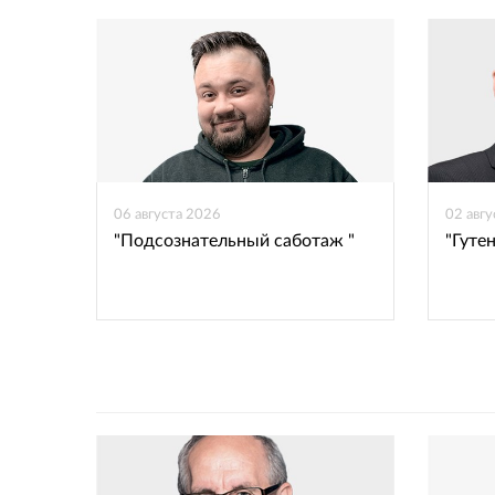
06 августа 2026
02 авг
"Подсознательный саботаж "
"Гутен