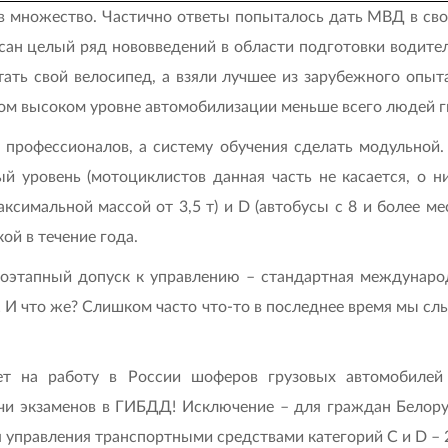
 множество. Частично ответы попыталось дать МВД в сво
ан целый ряд нововведений в области подготовки водител
ать свой велосипед, а взяли лучшее из зарубежного опыта
амом высоком уровне автомобилизации меньше всего людей г
профессионалов, а систему обучения сделать модульной.
ый уровень (мотоциклистов данная часть не касается, о 
ксимальной массой от 3,5 т) и D (автобусы с 8 и более м
ой в течение года.
Поэтапный допуск к управлению – стандартная международ
о! И что же? Слишком часто что-то в последнее время мы с
ет на работу в России шоферов грузовых автомобилей
чи экзаменов в ГИБДД! Исключение – для граждан Белорус
 управления транспортными средствами категорий С и D – 2