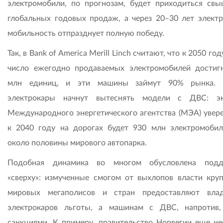
электромобили, по прогнозам, будет приходиться св
глобальных годовых продаж, а через 20–30 лет электр
мобильность отпразднует полную победу.
Так, в Bank of America Merill Linch считают, что к 2050 го
число ежегодно продаваемых электромобилей достиг
млн единиц, и эти машины займут 90% рынка. 
электрокары начнут вытеснять модели с ДВС: эк
Международного энергетического агентства (МЭА) увере
к 2040 году на дорогах будет 930 млн электромобил
около половины мирового автопарка.
Подобная динамика во многом обусловлена подд
«сверху»: измученные смогом от выхлопов власти кру
мировых мегаполисов и стран предоставляют вла
электрокаров льготы, а машинам с ДВС, напротив,
санкциями. К примеру, правительство Норвегии еще не