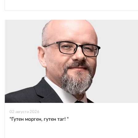
02 августа 2026
"Гутен морген, гутен таг! "