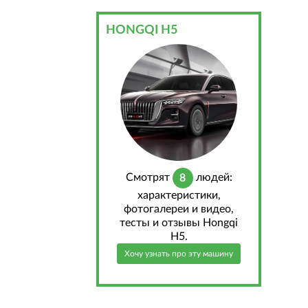
HONGQI H5
Cмотрят
людей:
8
характеристики,
фотогалереи и видео,
тесты и отзывы Hongqi
H5.
Хочу узнать про эту машину