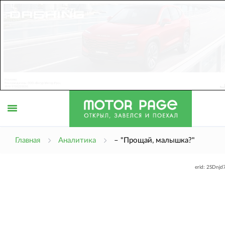
Открыть
Главная
Аналитика
– "Прощай, малышка?"
erid: 2SDnj
меню