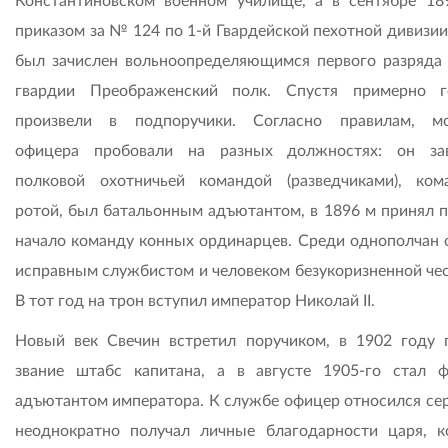
Константиновском военном училище, а в сентябре 18
приказом за № 124 по 1-й Гвардейской пехотной дивизии
был зачислен вольноопределяющимся первого разряда 
гвардии Преображенский полк. Спустя примерно 
произвели в подпоручики. Согласно правилам, м
офицера пробовали на разных должностях: он за
полковой охотничьей командой (разведчиками), ком
ротой, был батальонным адъютантом, в 1896 м принял п
начало команду конных ординарцев. Среди однополчан 
исправным службистом и человеком безукоризненной чес
В тот год на трон вступил император Николай II.
Новый век Свечин встретил поручиком, в 1902 году 
звание штабс капитана, а в августе 1905-го стал ф
адъютантом императора. К службе офицер относился сер
неоднократно получал личные благодарности царя, к