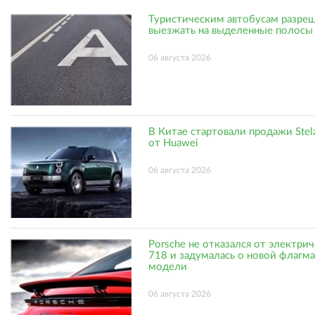
Туристическим автобусам разре
выезжать на выделенные полосы
06 августа 2026
В Китае стартовали продажи Stel
от Huawei
06 августа 2026
Porsche не отказался от электри
718 и задумалась о новой флагм
модели
06 августа 2026