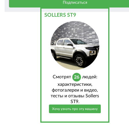
SOLLERS ST9
Cмотрят
людей:
26
характеристики,
фотогалереи и видео,
тесты и отзывы Sollers
ST9.
Хочу узнать про эту машину