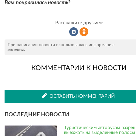
Вам понравилась новость?
Расскажите друзьям:
Рассказать
Рассказать
При написании новости использовалась информация:
autonews
КОММЕНТАРИИ К НОВОСТИ
во
в
ВКонтакте
Одноклассниках
ОСТАВИТЬ КОММЕНТАРИЙ
ПОСЛЕДНИЕ НОВОСТИ
Туристическим автобусам разре
выезжать на выделенные полосы