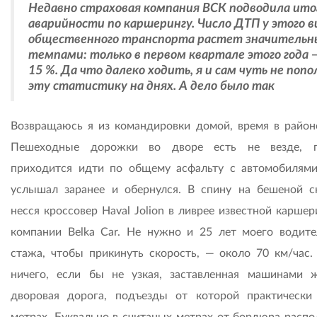
Недавно страховая компания ВСК подводила ито
аварийности по каршерингу. Число ДТП у этого в
общественного транспорта растет значитель
темпами: только в первом квартале этого года 
15 %. Да что далеко ходить, я и сам чуть не поп
эту статистику на днях. А дело было так
Возвращаюсь я из командировки домой, время в районе
Пешеходные дорожки во дворе есть не везде, п
приходится идти по общему асфальту с автомобилями
услышал заранее и обернулся. В спину на бешеной с
несся кроссовер Haval Jolion в ливрее известной карше
компании Belka Car. Не нужно и 25 лет моего водите
стажа, чтобы прикинуть скорость, — около 70 км/час.
ничего, если бы не узкая, заставленная машинами 
дворовая дорога, подъезды от которой практически
метрах. Буквально в считаных метрах от бордюра расп