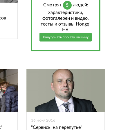
Cмотрят
людей:
5
характеристики,
сов
фотогалереи и видео,
тесты и отзывы Hongqi
H6.
Хочу узнать про эту машину
16 июня 2016
с"
"Сервисы на перепутье"