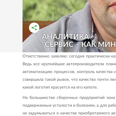
АНАЛИТИКА –
РАССКАЗАТЬ ВО ВКОНТАКТЕ
РАССКАЗАТЬ В ОДНОКЛАССНИКАХ
"СЕРВИС – КАК МИ
Ответственно заявляю: сегодня практически ка
Ведь все крупнейшие автопроизводители плане
автоматизацию процессов, контроль качества 
совершила такой рывок, что качество почти лю
какой логотип красуется на его капоте.
На большинстве сборочных предприятий зона 
подверженные усталости и болезням, а для раб
не задумываться о качестве приобретаемого ав