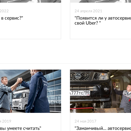
 2022
24 апреля 2021
 в сервис?"
"Появится ли у автосерви
свой Uber? "
я 2019
24 мая 2017
 вы умеете считать"
"Заманчивый… автосерви