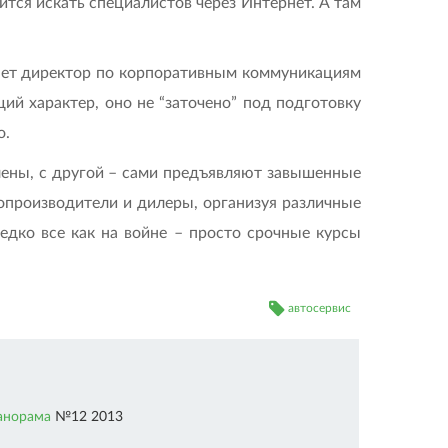
тся искать специалистов через Интернет. А там
сняет директор по корпоративным коммуникациям
й характер, оно не “заточено” под подготовку
о.
влены, с другой – сами предъявляют завышенные
топроизводители и дилеры, организуя различные
едко все как на войне – просто срочные курсы
автосервис
анорама
№12 2013