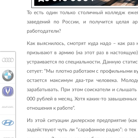
То есть один только столичный колледж еже
заведений по России, и получится целая а
работодатели?
Как выяснилось, смотрят куда надо – как раз 
призывают в армию (на этот раз в настоящую)
AUDI
устраивается по специальности. Данную стати
сетует: “Мы плотно работаем с профильными ву
BMW
остается максимум два-три человека. Молод
зарабатывать. При этом соискатели и слышать 
CHANGAN
000 рублей в месяц. Хотя каких-то завышенных 
HAVAL
отношения к работе”.
Из этой ситуации дилерское предприятие (как 
HYUNDAI
задействуют чуть ли “сарафанное радио”: о тех