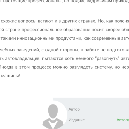
ят настоящие профессионалы, но подчас кадровикам приходи
, схожие вопросы встают и в других странах. Но, как поя
 стране профессиональное образование носит скорее общи
 такими инновационными продуктами, как современные авт
чебных заведений, с одной стороны, к работе не подгото
оть автовладельцев, пытаются хоть немного “разогнуть” ав
огда в этом процессе можно разглядеть систему, но нер
ои машины!
Автор
Издание
Автоп