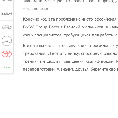
JETOUR
знакомых. Зачастую это срабатывает, и приход
– как повезет.
KIA
Конечно же, эта проблема не чисто российская
BMW Group Россия Василий Мельников, в нашей
LADA
узких специалистов, требующихся для работы с
MERCEDES-BENZ
В итоге выходит, что выпускники профильных у
требования. И вот эту вилку, способную закол
TOYOTA
тренинги и школы повышения квалификации. Ин
...
ВСЕ МАРКИ
переподготовки. А значит, друзья, берегите св