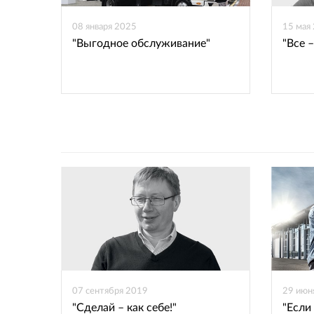
08 января 2025
15 мая
"Выгодное обслуживание"
"Все –
07 сентября 2019
29 июн
"Сделай – как себе!"
"Если