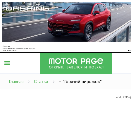
Открыть
Главная
Статьи
– "Горячий пирожок"
erid: 2SDn
меню