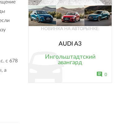
ещение
нды
если
НОВИНКА НА АВТОРЫНКЕ:
азу
AUDI A3
Ингольштадтский
. с 678
авангард
, а
0