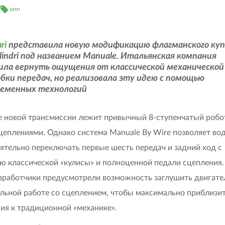
кпп
ri
представила новую модификацию флагманского куп
lindri под названием Manuale. Итальянская компания
ила вернуть ощущения от классической механической
бки передач, но реализовала эту идею с помощью
ременных технологий
е новой трансмиссии лежит привычный 8-ступенчатый робо
цеплениями. Однако система Manuale By Wire позволяет во
ятельно переключать первые шесть передач и задний ход с
 классической «кулисы» и полноценной педали сцепления.
азработчики предусмотрели возможность заглушить двигате
льной работе со сцеплением, чтобы максимально приблизи
я к традиционной «механике».