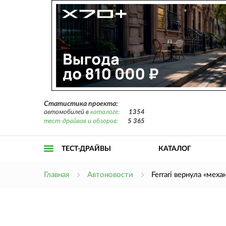
Статистика проекта:
автомобилей в
каталоге:
1354
тест-драйвов и обзоров:
5 365
ТЕСТ-ДРАЙВЫ
КАТАЛОГ
Открыть
Главная
Автоновости
Ferrari вернула «меха
меню