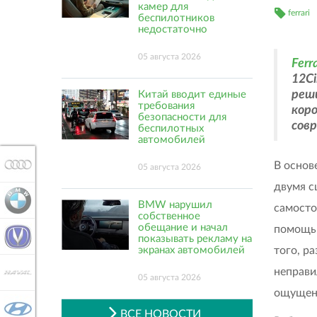
камер для
ferrari
беспилотников
недостаточно
05 августа 2026
Ferra
12Ci
реш
Китай вводит единые
требования
коро
безопасности для
сов
беспилотных
автомобилей
AUDI
В основ
05 августа 2026
двумя с
BMW
BMW нарушил
самосто
собственное
обещание и начал
помощью
CHANGAN
показывать рекламу на
того, р
экранах автомобилей
неправи
HAVAL
05 августа 2026
ощущени
HYUNDAI
ВСЕ НОВОСТИ