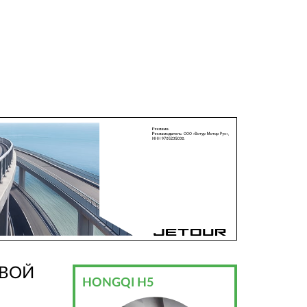
ОВОЙ
HONGQI H5