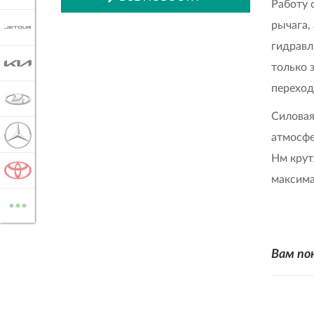
Работу 
рычага,
JETOUR
гидравл
KIA
только 
переход
LADA
Силовая
MERCEDES-BENZ
атмосфе
Нм крут
TOYOTA
максима
...
ВСЕ МАРКИ
Вам по