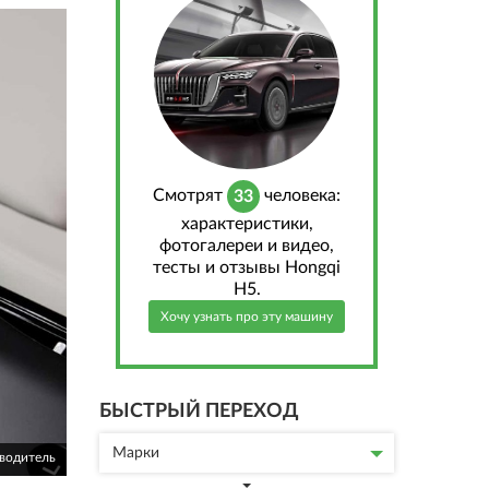
Cмотрят
человека:
33
характеристики,
фотогалереи и видео,
тесты и отзывы Hongqi
H5.
Хочу узнать про эту машину
БЫСТРЫЙ ПЕРЕХОД
Марки
зводитель