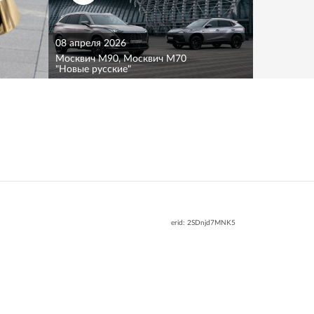
08 апреля 2026
Москвич M90, Москвич M70
"Новые русские"
erid: 2SDnjd7MNK5