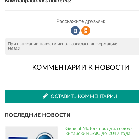
Вам понравилась новость?
Расскажите друзьям:
Рассказать
Рассказать
При написании новости использовалась информация:
НАМИ
КОММЕНТАРИИ К НОВОСТИ
во
в
ВКонтакте
Одноклассниках
ОСТАВИТЬ КОММЕНТАРИЙ
ПОСЛЕДНИЕ НОВОСТИ
General Motors продлил союз с
китайским SAIC до 2047 года