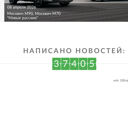
08 апреля 2026
Москвич M90, Москвич M70
"Новые русские"
НАПИСАНО НОВОСТЕЙ:
3
7
4
0
5
erid: 2SDn