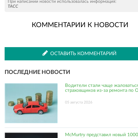
При написании новости использовалась информация:
ТАСС
КОММЕНТАРИИ К НОВОСТИ
во
в
ВКонтакте
Одноклассниках
ОСТАВИТЬ КОММЕНТАРИЙ
ПОСЛЕДНИЕ НОВОСТИ
Водители стали чаще жаловаться
страховщиков из-за ремонта по
05 августа 2026
McMurtry представил новый 1000