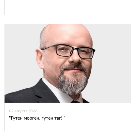
02 августа 2026
"Гутен морген, гутен таг! "