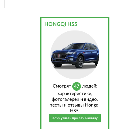
HONGQI HS5
Cмотрят
людей:
47
характеристики,
фотогалереи и видео,
тесты и отзывы Hongqi
HS5.
Хочу узнать про эту машину