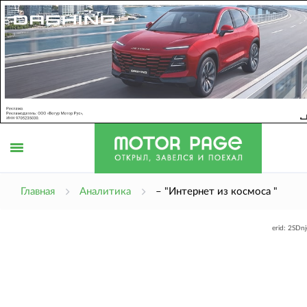
Открыть
Главная
Аналитика
– "Интернет из космоса "
erid: 2SDn
меню