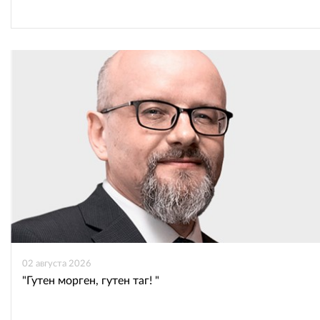
02 августа 2026
"Гутен морген, гутен таг! "