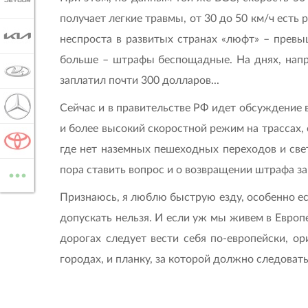
JETOUR
получает легкие травмы, от 30 до 50 км/ч есть
KIA
неспроста в развитых странах «люфт» – превы
больше – штрафы беспощадные. На днях, напри
LADA
заплатил почти 300 долларов...
MERCEDES-BENZ
Сейчас и в правительстве РФ идет обсуждение 
и более высокий скоростной режим на трассах,
TOYOTA
где нет наземных пешеходных переходов и свет
...
пора ставить вопрос и о возвращении штрафа за
ВСЕ МАРКИ
Признаюсь, я люблю быструю езду, особенно ес
допускать нельзя. И если уж мы живем в Европе
дорогах следует вести себя по-европейски, о
городах, и планку, за которой должно следоват