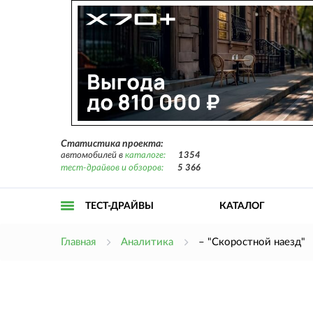
Статистика проекта:
автомобилей в
каталоге:
1354
тест-драйвов и обзоров:
5 366
ТЕСТ-ДРАЙВЫ
КАТАЛОГ
Открыть
Главная
Аналитика
– "Скоростной наезд"
меню