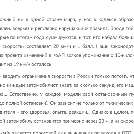
ожный ни в одной стране мира, у нас в кодексе образо
лей, всерьез и регулярно нарушающих правила. Вроде той, 
е по итогам года суммируются, и тот, кто набрал больше 
 скорость» составляет 20 км/ч и 1 балл. Наши законода
из проекта изменений в КоАП всякое упоминание о 10-кил
ит на 19 км/ч осталось.
 вводить ограничения скорости в России только потому, ч
но каждый автомобилист знает, за сколько секунд его маш
аю… Естественно, у каждой модели свой остановочный пу
до полной остановки). Он зависит не только от технически
дителя – его здоровья, опыта, реакции… Однако в целом,
й автомобиль остановится примерно через 23 м, а на скорос
км/ч является пороговой для выживания пешехода в ДТП. Т