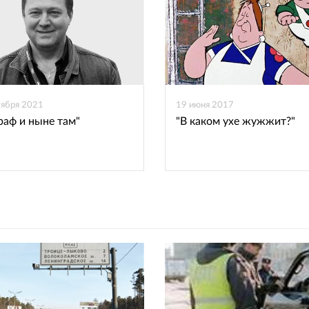
ВКонтакте
Одноклассниках
тября 2021
19 июня 2017
раф и ныне там"
"В каком ухе жужжит?"