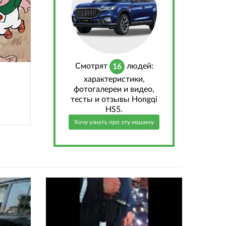
Cмотрят
людей:
16
характеристики,
фотогалереи и видео,
тесты и отзывы Hongqi
HS5.
Хочу узнать про эту машину