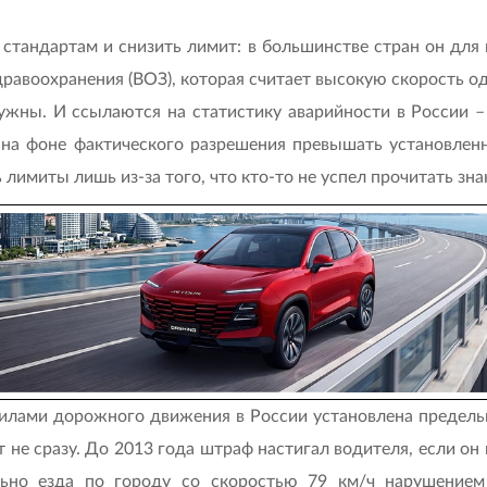
 стандартам и снизить лимит: в большинстве стран он для 
равоохранения (ВОЗ), которая считает высокую скорость о
нужны. И ссылаются на статистику аварийности в России 
на фоне фактического разрешения превышать установленны
лимиты лишь из-за того, что кто-то не успел прочитать знак
вилами дорожного движения в России установлена предельн
не сразу. До 2013 года штраф настигал водителя, если он 
льно езда по городу со скоростью 79 км/ч нарушением 