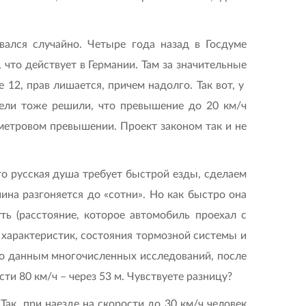
вался случайно. Четыре года назад в Госдуме
что действует в Германии. Там за значительные
12, прав лишается, причем надолго. Так вот, у
тели тоже решили, что превышение до 20 км/ч
ометровом превышении. Проект законом так и не
то русская душа требует быстрой езды, сделаем
ина разгоняется до «сотни». Но как быстро она
ть (расстояние, которое автомобиль проехал с
х характеристик, состояния тормозной системы и
 по данным многочисленных исследований, после
ти 80 км/ч – через 53 м. Чувствуете разницу?
ак, при наезде на скорости до 30 км/ч человек