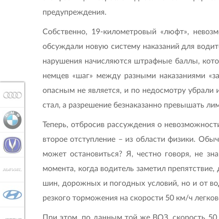
предупреждения.
Собственно, 19-километровый «люфт», невозм
обсуждали новую систему наказаний для водите
нарушения начисляются штрафные баллы, которы
немцев «шаг» между разными наказаниями «за
опасным не является, и по недосмотру убрали 
AUDI
стал, а разрешение безнаказанно превышать лим
BMW
Теперь, отбросив рассуждения о невозможности
второе отступление – из области физики. Обыч
CHANGAN
может остановиться? Я, честно говоря, не зн
момента, когда водитель заметил препятствие, 
HAVAL
шин, дорожных и погодных условий, но и от во
HYUNDAI
резкого торможения на скорости 50 км/ч легково
При этом, по данным той же ВОЗ, скорость 50 