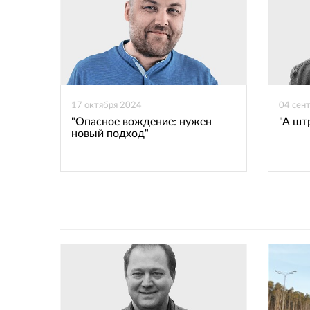
17 октября 2024
04 сен
"Опасное вождение: нужен
"А шт
новый подход"