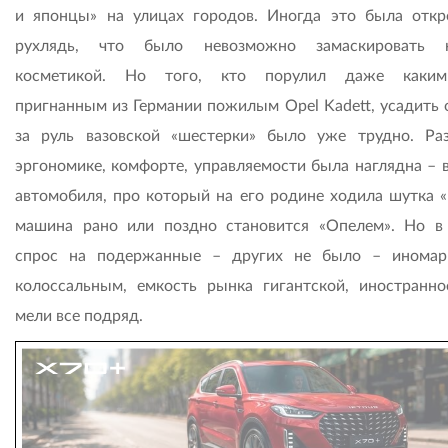
и японцы» на улицах городов. Иногда это была откр
рухлядь, что было невозможно замаскировать н
косметикой. Но того, кто порулил даже каким-
пригнанным из Германии пожилым Opel Kadett, усадить 
за руль вазовской «шестерки» было уже трудно. Ра
эргономике, комфорте, управляемости была наглядна – в
автомобиля, про который на его родине ходила шутка 
машина рано или поздно становится «Опелем». Но в
спрос на подержанные – других не было – инома
колоссальным, емкость рынка гигантской, иностранн
мели все подряд.