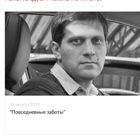
во
в
ВКонтакте
Одноклассниках
18 августа 2020
"Повседневные заботы"