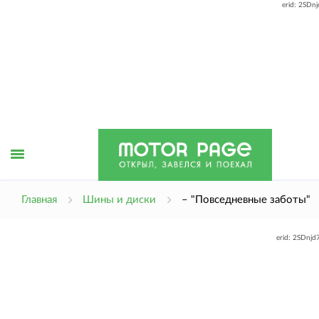
erid: 2SDn
Открыть
Главная
Шины и диски
– "Повседневные заботы"
erid: 2SDnj
меню