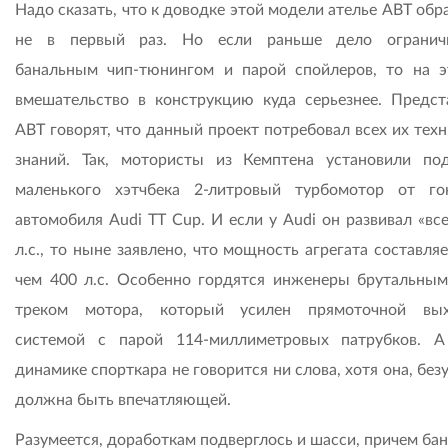
Надо сказать, что к доводке этой модели ателье АВТ об
не в первый раз. Но если раньше дело ограничи
банальным чип-тюнингом и парой спойлеров, то на э
вмешательство в конструкцию куда серьезнее. Предст
АВТ говорят, что данный проект потребовал всех их тех
знаний. Так, мотористы из Кемптена установили по
маленького хэтчбека 2-литровый турбомотор от го
автомобиля Audi TT Cup. И если у Audi он развивал «вс
л.с., то ныне заявлено, что мощность агрегата составля
чем 400 л.с. Особенно гордятся инженеры брутальным
треком мотора, который усилен прямоточной вых
системой с парой 114-миллиметровых патрубков. 
динамике спорткара не говорится ни слова, хотя она, без
должна быть впечатляющей.
Разумеется, доработкам подверглось и шасси, причем ба