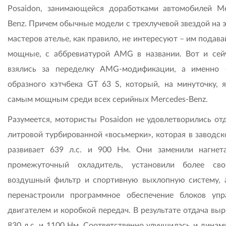
Posaidon, занимающейся доработками автомобилей Me
Benz. Причем обычные модели с трехлучевой звездой на 
мастеров ателье, как правило, не интересуют – им подав
мощные, с аббревиатурой AMG в названии. Вот и сей
взялись за переделку AMG-модификации, а именно 
образного хэтчбека GT 63 S, который, на минуточку, я
самым мощным среди всех серийных Mercedes-Benz.
Разумеется, мотористы Posaidon не удовлетворились отд
литровой турбированной «восьмерки», которая в заводск
развивает 639 л.с. и 900 Нм. Они заменили нагнет
промежуточный охладитель, установили более св
воздушный фильтр и спортивную выхлопную систему, 
перенастроили программное обеспечение блоков упр
двигателем и коробкой передач. В результате отдача вы
830 л.с. и 1100 Нм. Соответственно улучшилась и динами