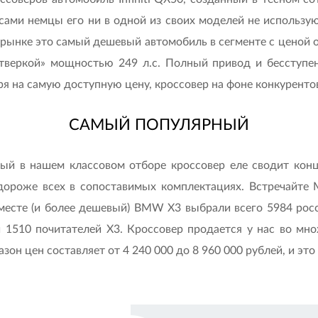
сами немцы его ни в одной из своих моделей не используют. 
рынке это самый дешевый автомобиль в сегменте с ценой о
етверкой» мощностью 249 л.с. Полный привод и бесступе
я на самую доступную цену, кроссовер на фоне конкурентов
САМЫЙ ПОПУЛЯРНЫЙ
ный в нашем классовом отборе кроссовер еле сводит кон
дороже всех в сопоставимых комплектациях. Встречайте 
 месте (и более дешевый) BMW X3 выбрали всего 5984 росс
и 1510 почитателей Х3. Кроссовер продается у нас во м
азон цен составляет от 4 240 000 до 8 960 000 руб­лей, и э