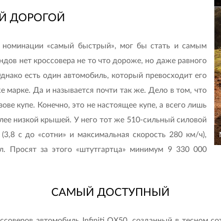
Й ДОРОГОЙ
 номинации «самый быстрый», мог бы стать и самым
дов нет кроссовера не то что дороже, но даже равного
 Однако есть один автомобиль, который превосходит его
 марке. Да и называется почти так же. Дело в том, что
ове купе. Конечно, это не настоящее купе, а всего лишь
олее низкой крышей. У него тот же 510-сильный силовой
(3,8 с до «сотни» и максимальная скорость 280 км/ч),
л. Просят за этого «штутгартца» минимум 9 330 000
САМЫЙ ДОСТУПНЫЙ
соверов автомобиль Infiniti QX50, созданный в тесном со