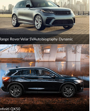
Range Rover Velar SVAutobiography Dynamic
Infiniti QX50