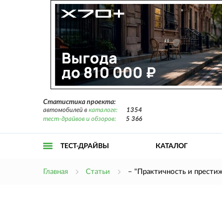
Статистика проекта:
автомобилей в
каталоге:
1354
тест-драйвов и обзоров:
5 366
ТЕСТ-ДРАЙВЫ
КАТАЛОГ
Открыть
Главная
Статьи
– "Практичность и прести
меню