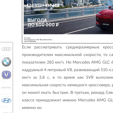
Если рассматривать среднеразмерные крос
AUDI
производителем максимальной скорости, то с
BMW
показателем 283 км/ч. Но Mercedes AMG GLC 63
наддувный 4-литровый V8, развивающий 510 л.с.
CHANGAN
км/ч за 3,8 с, в то время как SVR выполняе
максимальная скорость немецкого кроссовера, р
HAVAL
он может ехать быстрее. В-третьих, рекорд Сев
классе принадлежит именно Mercedes AMG GLC 
HYUNDAI
именно он.