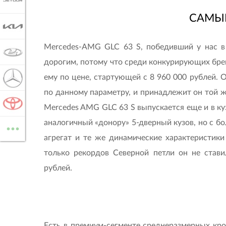
JETOUR
САМЫ
KIA
Mercedes-AMG GLC 63 S, победивший у нас в
LADA
дорогим, потому что среди конкурирующих брен
ему по цене, стартующей с 8 960 000 руб­лей.
MERCEDES-BENZ
по данному параметру, и принадлежит он той же
TOYOTA
Mercedes AMG GLC 63 S выпускается еще и в куз
...
аналогичный «донору» 5-дверный кузов, но с б
ВСЕ МАРКИ
агрегат и те же динамические характеристики 
только рекордов Северной петли он не стави
рублей.
Есть в премиум-сегменте среднеразмерных крос