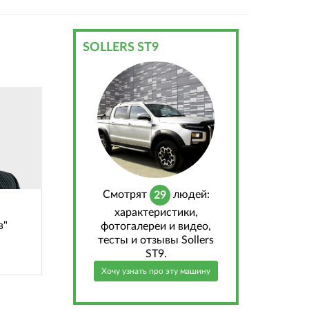
SOLLERS ST9
Cмотрят
людей:
29
характеристики,
в"
фотогалереи и видео,
тесты и отзывы Sollers
ST9.
Хочу узнать про эту машину