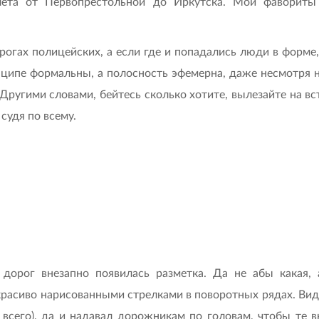
лета от Первопрестольной до Иркутска. Мои фавориты
рогах полицейских, а если где и попадались люди в форме
нципе формальны, а полосность эфемерна, даже несмотря
Другими словами, бейтесь сколько хотите, вылезайте на вс
судя по всему.
дорог внезапно появилась разметка. Да не абы какая,
расиво нарисованными стрелками в поворотных рядах. Види
е всего), да и надавал дорожникам по головам, чтобы те 