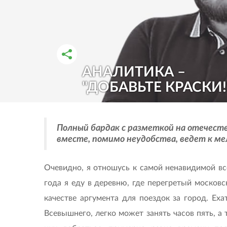
АНАЛИТИКА –
РАССКАЗАТЬ ВО ВКОНТАКТЕ
РАССКАЗАТЬ В ОДНОКЛАССНИКАХ
"ДОБАВЬТЕ КРАСКИ!
Полный бардак с разметкой на отечеств
вместе, помимо неудобства, ведет к м
Очевидно, я отношусь к самой ненавидимой в
года я еду в деревню, где перегретый москов
качестве аргумента для поездок за город. Ех
Всевышнего, легко может занять часов пять, а 