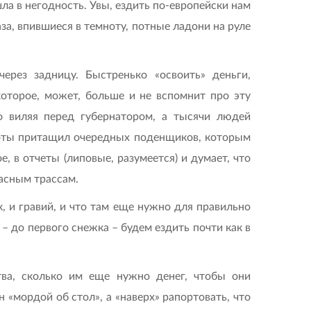
ла в негодность. Увы, ездить по-европейски нам
а, впившие­ся в темноту, потные ладони на руле
рез зад­ницу. Быстренько «освоить» деньги,
которое, может, больше и не вспомнит про эту
о виляя перед губернатором, а тысячи людей
боты притащил очередных поденщиков, которым
 в отчеты (липовые, разумеет­ся) и думает, что
пасным трассам.
к, и гравий, и что там еще нужно для правильно
– до первого снежка – будем ездить почти как в
тва, сколько им еще нужно денег, чтобы они
«мордой об стол», а «наверх» рапортовать, что