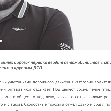
"
енных дорогах нередко вводит автомобилистов в ступ
елким и крупным ДТП
семи участниками дорожного движения категории водителе
ским ритмом мозг отдыхает. Под шелест сосен, пение птиц
ать мне в общем-то недалеко, какую-то сотню километров
то и с гаком. Скоростные трассы я отмел давно и сразу, п