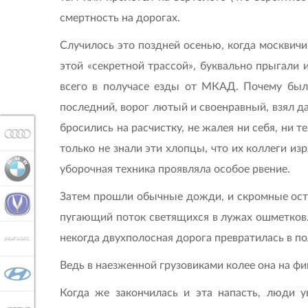
смертность на дорогах.
Случилось это поздней осенью, когда москвичи
этой «секретной трассой», буквально прыгали 
всего в получасе езды от МКАД. Почему был
последний, ворог лютый и своенравный, взял 
бросились на расчистку, не жалея ни себя, ни т
AUDI
только не знали эти хлопцы, что их коллеги изр
уборочная техника проявляла особое рвение.
BMW
Затем прошли обычные дожди, и скромные остат
CHANGAN
пугающий поток светящихся в лужах ошметков.
некогда двухполосная дорога превратилась в п
HAVAL
Ведь в наезженной грузовиками колее она на фи
HYUNDAI
Когда же закончилась и эта напасть, люди 