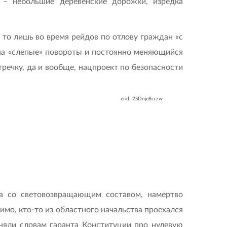
 – небольшие деревенские дорожки, изредка
, то лишь во время рейдов по отлову граждан «с
 на «слепые» повороты и постоянно меняющийся
тречку, да и вообще, нацпроект по безопасности
erid: 2SDnje8crzw
 а со световозвращающим составом, намертво
мо, кто-то из областного начальства проехался
вняли словам гаранта Конституции про нулевую