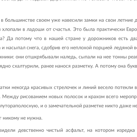
 в большинстве своем уже навесили замки на свои летние 
и хлопали в ладоши от счастья. Это была практически Евро
а? Да потому что в нашей стране у дорожников есть два
да и насыпал снега, сдобрив его неплохой порцией ледяно
ехники: они отшкрябывали наледь, сыпали на нее тонны реаг
ядно схалтурили, ранее нанося разметку. А потому она буква
ки некогда красивых стрелочек и линий весело потекли в
 Между рисованием новых полосок и крахом всего меропр
олутораполосную, и о замечательной разметке никто даже н
г никому не нужна.
увидели девственно чистый асфальт, на котором изредка