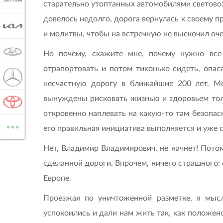
JETOUR
старательно утоптанных автомобилями световозв
довелось недолго, дорога вернулась к своему п
KIA
и молитвы, чтобы на встречную не выскочил оч
LADA
Но почему, скажите мне, почему нужно все 
отрапортовать и потом тихонько сидеть, опас
MERCEDES-BENZ
несчастную дорогу в ближайшие 200 лет. Ме
вынуждены рисковать жизнью и здоровьем тол
TOYOTA
откровенно наплевать на какую-то там безопасн
...
ВСЕ МАРКИ
его правильная инициатива выполняется и уже с
Нет, Владимир Владимирович, не начнет! Потому
сделанной дороги. Впрочем, ничего страшного: 
Европе.
Проезжая по уничтоженной разметке, я мысл
успокоились и дали нам жить так, как положен