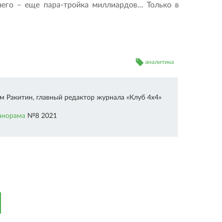
чего – еще пара-тройка миллиардов... Только в
аналитика
м Ракитин, главный редактор журнала «Клуб 4x4»
анорама
№8 2021