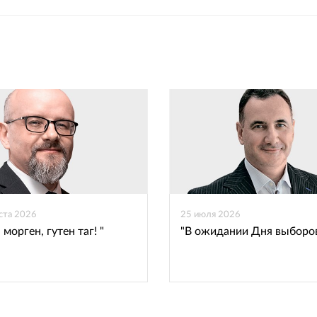
Рассказать
Рассказать
во
в
ВКонтакте
Одноклассниках
уста 2026
25 июля 2026
 морген, гутен таг! "
"В ожидании Дня выборо