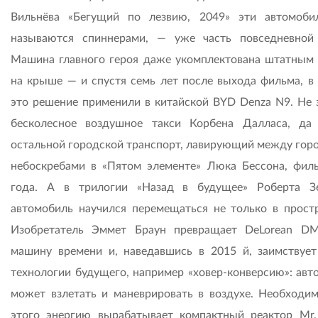
Вильнёва «Бегущий по лезвию, 2049» эти автомоби
называются спиннерами, — уже часть повседневной
Машина главного героя даже укомплектована штатным
на крыше — и спустя семь лет после выхода фильма, в 
это решение применили в китайской BYD Denza N9. Не 
бесколесное воздушное такси Корбена Далласа, да
остальной городской транспорт, лавирующий между гор
небоскребами в «Пятом элементе» Люка Бессона, фил
года. А в трилогии «Назад в будущее» Роберта З
автомобиль научился перемещаться не только в простр
Изобретатель Эммет Браун превращает DeLorean D
машину времени и, наведавшись в 2015 й, заимствует
технологии будущего, например «ховер-конверсию»: авт
может взлетать и маневрировать в воздухе. Необходи
этого энергию вырабатывает компактный реактор Mr. 