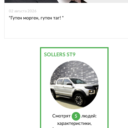
02 августа 2026
"Гутен морген, гутен таг! "
SOLLERS ST9
Cмотрят
людей:
5
характеристики,