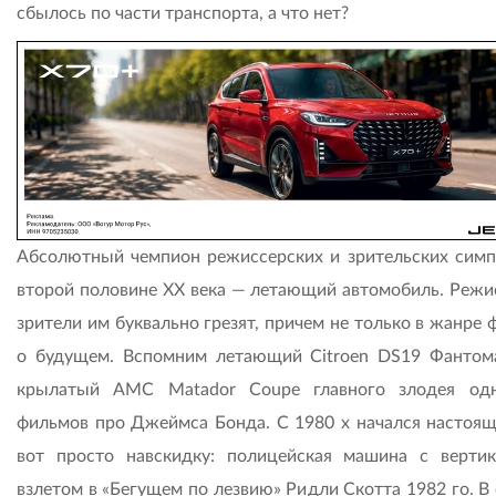
сбылось по части транспорта, а что нет?
Абсолютный чемпион режиссерских и зрительских симп
второй половине XX века — летающий автомобиль. Режи
зрители им буквально грезят, причем не только в жанре
о будущем. Вспомним летающий Citroen DS19 Фантом
крылатый AMC Matador Coupe главного злодея од
фильмов про Джеймса Бонда. С 1980 х начался настоящ
вот просто навскидку: полицейская машина с верти
взлетом в «Бегущем по лезвию» Ридли Скотта 1982 го. В