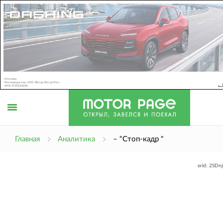
Открыть
Главная
Аналитика
– "Стоп-кадр "
erid: 2SDn
меню