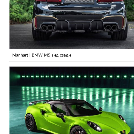
Manhart | BMW М5 вид сзади