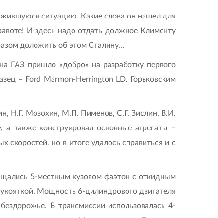
ложившуюся ситуацию. Какие слова он нашел для
 правоте! И здесь надо отдать должное Клименту
разом доложить об этом Сталину…
 на ГАЗ пришло «добро» на разработку первого
азец – Ford Marmon-Herrington LD. Горьковским
, Н.Г. Мозохин, М.П. Пименов, С.Г. Зислин, В.И.
у, а также конструировал основные агрегаты –
 скоростей, но в итоге удалось справиться и с
ащались 5-местным кузовом фаэтон с откидным
рукояткой. Мощность 6-цилиндрового двигателя
 бездорожье. В трансмиссии использовалась 4-