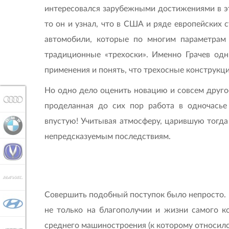
интересовался зарубежными достижениями в эт
то он и узнал, что в США и ряде европейских
автомобили, которые по многим параметрам 
традиционные «трехоски». Именно Грачев од
применения и понять, что трехосные конструкци
Но одно дело оценить новацию и совсем другое
AUDI
проделанная до сих пор работа в одночасье 
впустую! Учитывая атмосферу, царившую тогда
BMW
непредсказуемым последствиям.
CHANGAN
HAVAL
Совершить подобный поступок было непросто. Г
HYUNDAI
не только на благополучии и жизни самого ко
среднего машиностроения (к которому относилс