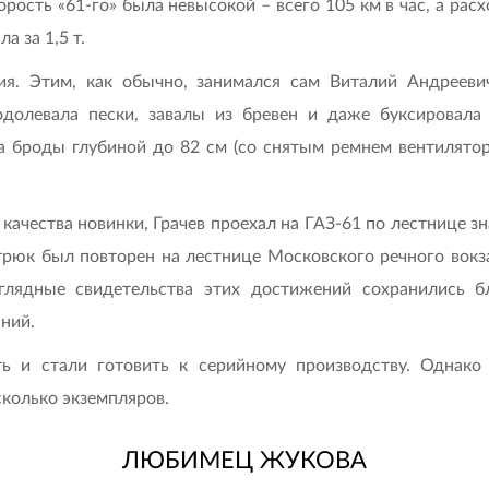
рость «61-го» была невысокой – всего 105 км в час, а расх
 за 1,5 т.
я. Этим, как обычно, занимался сам Виталий Андрееви
долевала пески, завалы из бревен и даже буксировала 
а броды глубиной до 82 см (со снятым ремнем вентилято
ачества новинки, Грачев проехал на ГАЗ-61 по лестнице зн
трюк был повторен на лестнице Московского речного вокз
аглядные свидетельства этих достижений сохранились
ний.
ь и стали готовить к серийному производству. Однако
сколько экземпляров.
ЛЮБИМЕЦ ЖУКОВА