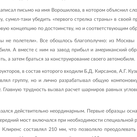
написал письмо на имя Ворошилова, в котором объяснил с
му, сумел-таки убедить «первого стрелка страны» в своей
новую концепцию по достоинству, но и соответствующим об
вы не полетели». Все обошлось благополучно: из Москвы
иля. А вместе с ним на завод прибыл и американский обр
ть, а затем браться за конструирование своего автомобиля.
кторов, в состав которого входили Б.Д. Кирсанов, А.Г. Кузин
авлял группу, но и лично разрабатывал общую компоновк
 Главную трудность вызвал расчет шарниров равных угловых
казался действительно неординарным. Первые образцы осн
 передний мост включался при необходимости специальной 
у. Клиренс составлял 210 мм, что позволяло преодолевать