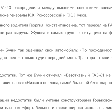
-61-40 распределили между высшими советскими воена
акже генералы К.К. Рокоссовский и Г.К. Жуков.
ного водителя Георгия Константиновича, тот пересел на ГА
 не раз выручал Жукова в самых трудных ситуациях на 
м» Бучин так оценивал свой автомобиль: «По проходимос
бодно шел – только гудит передний мост. Трактора стояли
достатки. Тот же Бучин отмечал: «Безотказный ГАЗ-61 не
ь такие слова: «Низкого поклона, самой большой благодарн
тации недостатки были учтены конструкторами Горьковско
ачительно комфортабельнее и также широко использовалис