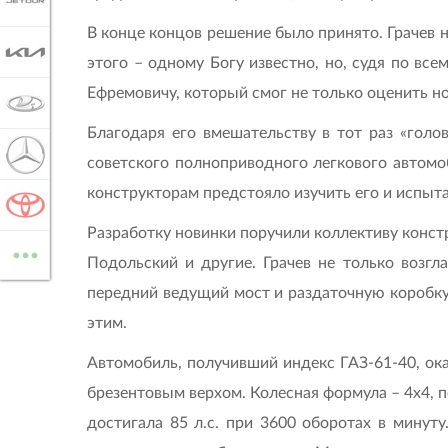
JETOUR
В конце концов решение было принято. Грачев 
KIA
этого – одному Богу известно, но, судя по все
Ефремовичу, который смог не только оценить 
LADA
Благодаря его вмешательству в тот раз «голо
MERCEDES-BENZ
советского полноприводного легкового автомоб
конструкторам предстояло изучить его и испыта
TOYOTA
Разработку новинки поручили коллективу констру
...
ВСЕ МАРКИ
Подольский и другие. Грачев не только возгл
передний ведущий мост и раздаточную коробку.
этим.
Автомобиль, получивший индекс ГАЗ-61-40, о
брезентовым верхом. Колесная формула – 4х4,
достигала 85 л.с. при 3600 оборотах в минут