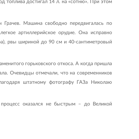
од топлива достигал 14 л. на «сотню». При этом
ч Грачев. Машина свободно передвигалась по
легкое артиллерийское орудие. Она исправно
ра), рвы шириной до 90 см и 40-сантиметровый
аменитого горьковского откоса. А когда пришла
ала. Очевидцы отмечали, что на современников
 благодаря штатному фотографу ГАЗа Николаю
 процесс оказался не быстрым – до Великой