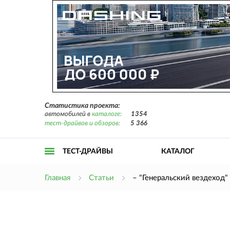
Статистика проекта:
автомобилей в
каталоге:
1354
тест-драйвов и обзоров:
5 366
ТЕСТ-ДРАЙВЫ
КАТАЛОГ
Открыть
Главная
Статьи
– "Генеральский вездеход"
меню