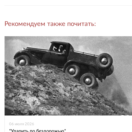
Рассказать
Рассказать
Рекомендуем также почитать:
во
в
ВКонтакте
Одноклассниках
06 июля 2026
"Ударить по бездорожью"