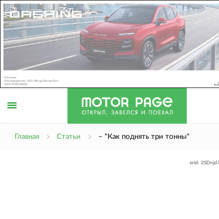
Открыть
Главная
Статьи
– "Как поднять три тонны"
erid: 2SDnj
меню