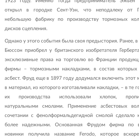
1923 году. Именно тогда предприниматель Эжьен
открыл в городке Сент-Уэн, что неподалеку от 
небольшую фабрику по производству тормозных ко
дисков сцепления.
Однако у этого события была своя предыстория. Ранее, в
Бюссон приобрел у британского изобретателя Герберт
эксклюзивные права на торговлю во Франции продукц
фирмы – тормозными накладками, в состав которых
асбест. Фруд еще в 1897 году додумался включить этот 
в материал, из которого изготавливали накладки, – в те 
их производства использовали хлопок, пропи
натуральными смолами. Применение асбестовых во
сочетании с фенолформальдегидной смолой сделало 
более надежными. Основанная Фрудом фирма по в
новинки получила название Ferodo, которое вскор