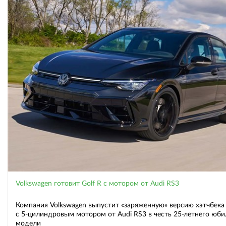
Volkswagen готовит Golf R с мотором от Audi RS3
Компания Volkswagen выпустит «заряженную» версию хэтчбека 
с 5-цилиндровым мотором от Audi RS3 в честь 25-летнего юби
модели