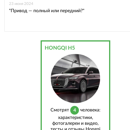
23 июня 2024
"Привод — полный или передний?"
HONGQI H5
Cмотрят
человека:
4
характеристики,
фотогалереи и видео,
тесты и отзывы Hongqi