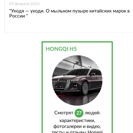
03 февраля 2026
"Уходя — уходи. О мыльном пузыре китайских марок в
России "
HONGQI H5
Cмотрят
людей:
27
характеристики,
фотогалереи и видео,
тесты и отзывы Hongqi