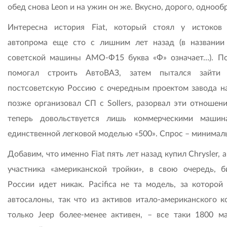
обед снова Leon и на ужин он же. Вкусно, дорого, однооб
Интересна история Fiat, который стоял у истоков
автопрома еще сто с лишним лет назад (в названии
советской машины АМО-Ф15 буква «Ф» означает…). П
помогал строить АвтоВАЗ, затем пытался зайти
постсоветскую Россию с очередным проектом завода на
позже организовал СП с Sollers, разорвал эти отношени
теперь довольствуется лишь коммерческими маши
единственной легковой моделью «500». Спрос – минимал
Добавим, что именно Fiat пять лет назад купил Chrysler, а
участника «американской тройки», в свою очередь, б
России идет никак. Pacifica не та модель, за которой 
автосалоны, так что из активов итало-американского к
только Jeep более-менее активен, – все таки 1800 м