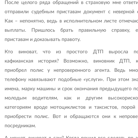
После целого ряда обращений в страховую мне ответи
отправили судебным приставам документ с неверной 
Как – непонятно, ведь в исполнительном листе отмечаю
выплаты. Пришлось брать правильную справку, е
приставам и доказывать правоту.
Кто виноват, что из простого ДТП выросла по
кафкианская история? Возможно, виновник ДТП, 
приобрел полис у непроверенного агента. Ведь мн
телефону навязывают подобные «услуги». При этом зн
имена, марку машины и срок окончания предыдущего по
молодым водителям, как и другим высокориско
категориям вроде мотоциклистов и таксистов, порой
приобрести полис. Вот и обращаются они к непров
посредникам.
А может, виноват я сам? Когда решил все сделать по з