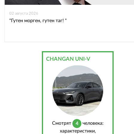
02 августа 2026
"Гутен морген, гутен таг! "
CHANGAN UNI-V
Cмотрят
человека:
4
характеристики,