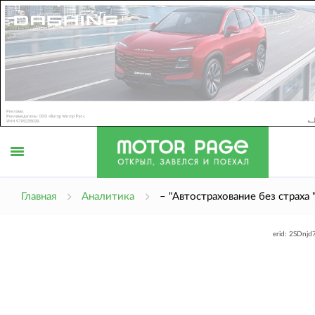
Открыть
Главная
Аналитика
– "Автострахование без страха 
erid: 2SDnj
меню