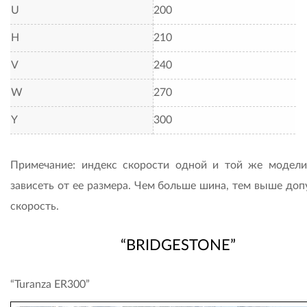
U
200
H
210
V
240
W
270
Y
300
Примечание: индекс скорости одной и той же модел
зависеть от ее размера. Чем больше шина, тем выше доп
скорость.
“BRIDGESTONE”
“Turanza ER300”