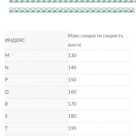
Макс.скорости скорость
ИНДЕКС
(км/ч)
M
130
N
140
P
150
Q
160
R
170
S
180
T
190