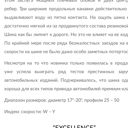
этом заслуга мощных плечевых блоков и двух цент
ребер. Три широкие продольные канавки действительно
выдавливают воду из пятна контакта. На ощупь шина 
достаточно мягкой из-за продвинутого состава резиново
Шина как бы липнет к дороге. Но это не влияет на ее хо
По крайней мере после ряда безжалостных заездов на 
скорости на шине не было даже особо заметных потертос
Несмотря на то что новинка только появилась в прода
уже успела выиграть ряд тестов престижных зар
автомобильных изданий. Подчеркивалось, что шина од
хороша для всех типов привода автомобилей премиум-кла
Диапазон размеров: диаметр 17"-20", профили 25 – 50
Индекс скорости: W – Y
“EXCELLENCE”