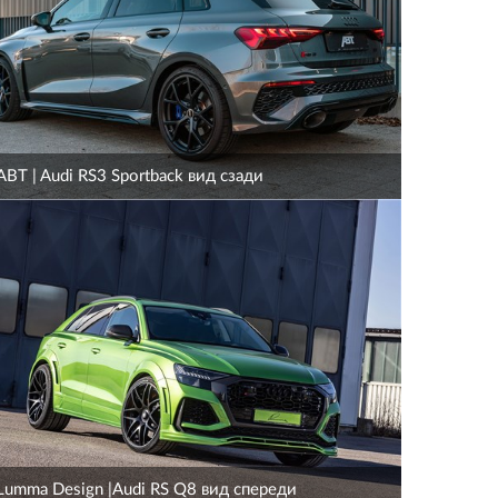
ABT | Audi RS3 Sportback вид сзади
Lumma Design |Audi RS Q8 вид спереди