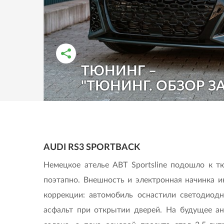
ТЮНИНГ –
РАССКАЗАТЬ ВО ВКОНТАКТЕ
РАССКАЗАТЬ В ОДНОКЛАССНИКАХ
"ТЮНИНГ. ОБЗОР ЗА
AUDI RS3 SPORTBACK
Немецкое ателье ABT Sportsline подошло к тю
поэтапно. Внешность и электронная начинка 
коррекции: автомобиль оснастили светодио
асфальт при открытии дверей. На будущее ан