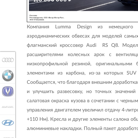
Компания Lumma Design из немецкого Ви
аэродинамических обвесах для моделей самых
флагманский кроссовер Audi RS Q8. Модель
расширителями колесных арок с вентиля
AUDI
низкопрофильной резиной, оригинальными 
элементами из карбона, из-за которых SUV
BMW
Сообщается, что благодаря внешним доработка
и улучшить развесовку, но точных значений
CHANGAN
салатовая окраска кузова в сочетании с черн
HAVAL
управления двигателем увеличил отдачу 4-литров
+110 Нм). Кресла и другие элементы салона о
HYUNDAI
алюминиевые нак­ладки. Полный пакет доработо