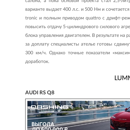
салона, а пока основой проекта стал 2,5-ли
варианте выдает 400 л.с. и 500 Нм и сочетаетс
tronic и полным приводом quattro с дрифт-реж
повысить отдачу 5-цилиндрового силового агре
блока управления двигателем. В результате на ра
за доплату специалисты ателье готовы сдвину
300 км/ч. Однако точные показатели «макси
доработок.
LUM
AUDI RS Q8