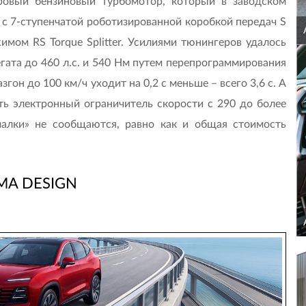
тровый бензиновый турбомотор, который в заводском
я с 7-ступенчатой роботизированной коробкой передач S
имом RS Torque Splitter. Усилиями тюнингеров удалось
гата до 460 л.с. и 540 Нм путем перепрограммирования
згон до 100 км/ч уходит на 0,2 с меньше – всего 3,6 с. А
ть электронный ограничитель скорости с 290 до более
малки» не сообщаются, равно как и общая стоимость
MA DESIGN