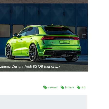
Lumma Design |Audi RS Q8 вид сзади
тюнинг
lumma
abt