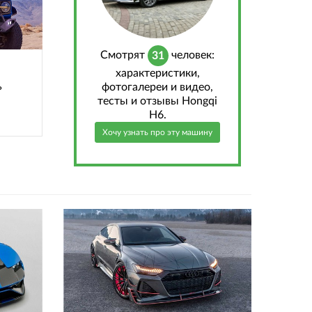
Cмотрят
человек:
31
характеристики,
ь
фотогалереи и видео,
тесты и отзывы Hongqi
H6.
Хочу узнать про эту машину