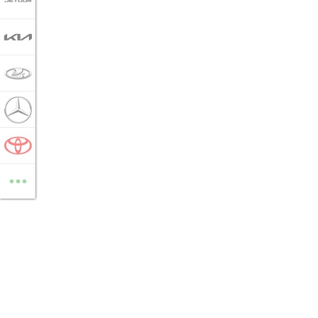
JETOUR
KIA
LADA
MERCEDES-BENZ
TOYOTA
...
ВСЕ МАРКИ