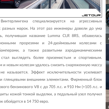
нтерлингена специализируется на агрессивных
 разных марок. На этот раз инженеры довели до ума
, получившая название Lumma CLR 8RS, обзавелась
ционными прорезями и 24-дюймовыми колесами с
бамперами, а также развитыми аэродинамическими
 стал выглядеть более приземистым и спортивным.
м и новым колесам удалось снизить снаряженную массу
 не называется. Эффект исключительности усиливает
ыми глянцевыми внешними элементами. Фирменный блок
ого бензинового V8 с до 705 л.с. и 910 Нм (+105 л.с. и
бшиты кожей тонкой выделки, а педальный узел получил
к обойдется в 14 750 евро.